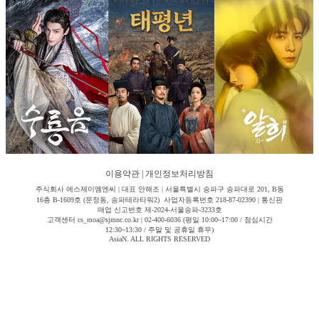
이용약관
|
개인정보처리방침
주식회사 에스제이엠엔씨 | 대표 안해조 | 서울특별시 송파구 송파대로 201, B동
16층 B-1609호 (문정동, 송파테라타워2) 사업자등록번호 218-87-02390 | 통신판
매업 신고번호 제-2024-서울송파-3233호
고객센터 cs_moa@sjmnc.co.kr | 02-400-6036 (평일 10:00~17:00 / 점심시간
12:30~13:30 / 주말 및 공휴일 휴무)
AsiaN. ALL RIGHTS RESERVED