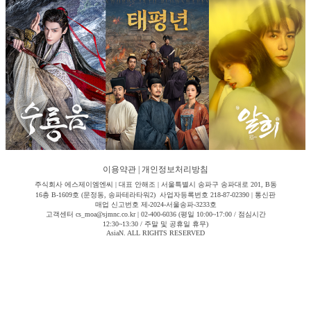
이용약관
|
개인정보처리방침
주식회사 에스제이엠엔씨 | 대표 안해조 | 서울특별시 송파구 송파대로 201, B동
16층 B-1609호 (문정동, 송파테라타워2) 사업자등록번호 218-87-02390 | 통신판
매업 신고번호 제-2024-서울송파-3233호
고객센터 cs_moa@sjmnc.co.kr | 02-400-6036 (평일 10:00~17:00 / 점심시간
12:30~13:30 / 주말 및 공휴일 휴무)
AsiaN. ALL RIGHTS RESERVED