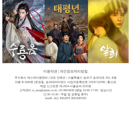
이용약관
|
개인정보처리방침
주식회사 에스제이엠엔씨 | 대표 안해조 | 서울특별시 송파구 송파대로 201, B동
16층 B-1609호 (문정동, 송파테라타워2) 사업자등록번호 218-87-02390 | 통신판
매업 신고번호 제-2024-서울송파-3233호
고객센터 cs_moa@sjmnc.co.kr | 02-400-6036 (평일 10:00~17:00 / 점심시간
12:30~13:30 / 주말 및 공휴일 휴무)
AsiaN. ALL RIGHTS RESERVED