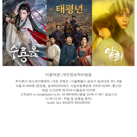
이용약관
|
개인정보처리방침
주식회사 에스제이엠엔씨 | 대표 안해조 | 서울특별시 송파구 송파대로 201, B동
16층 B-1609호 (문정동, 송파테라타워2) 사업자등록번호 218-87-02390 | 통신판
매업 신고번호 제-2024-서울송파-3233호
고객센터 cs_moa@sjmnc.co.kr | 02-400-6036 (평일 10:00~17:00 / 점심시간
12:30~13:30 / 주말 및 공휴일 휴무)
AsiaN. ALL RIGHTS RESERVED