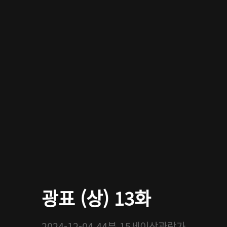
광표 (상) 13화
2024-12-04
44분
15세이상관람가