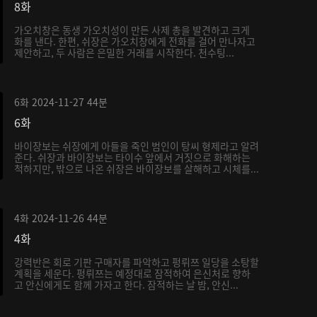
8화
가오치창은 동생 가오치성이 만든 사제 총을 발견하고 크게
화를 낸다. 한편, 쉬장은 가오치창에게 전화를 걸어 만나자고
제안하고, 두 사람은 은밀한 거래를 시작한다. 천수팅...
6화
2024-11-27
44분
6화
바이장보는 쉬장에게 아들을 죽인 범인이 탕씨 형제라고 알려
준다. 쉬장과 바이장보는 타이수 앞에서 거짓으로 화해하는
척하지만, 밖으로 나온 쉬장은 바이장보를 살해하고 시체를...
4화
2024-11-26
44분
4화
강력반은 회로 기판 구매자를 파악하고 펑뤼쯔 일당을 소탕할
계획을 세운다. 펑뤼쯔는 예정대로 잠적하여 은신처로 향하
고 안신에게도 함께 가자고 한다. 잠적하는 날 밤, 안신...