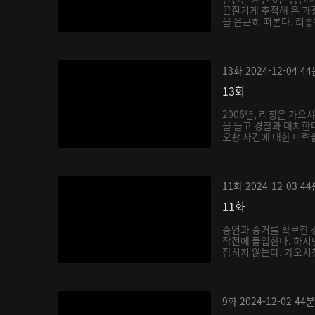
끈질기게 추적해 온 과
을 은근히 떠본다. 리훙
13화
2024-12-04
44
13화
2006년, 리칭은 가오
을 들고 경찰과 대치한다
오촹 사건에 대한 미련을
11화
2024-12-03
44
11화
증언과 증거를 확보한 
작전에 돌입한다. 하지
잡히지 않는다. 가오치
9화
2024-12-02
44분