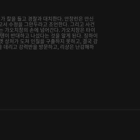
 가 칼을 들고 경찰과 대치한다. 안창린은 안신
보고서 수정을 그만두라고 조언한다. 그리고 사건
케는 가오치창의 손에 넘어간다. 가오치창은 타이
유톈이 반대하고 나섰다는 것을 알게 된다. 징하이
옛 상처가 도져 인질을 구출하지 못하고, 결국 강
을 데리고 강력반을 방문하고, 리샹은 난감해하