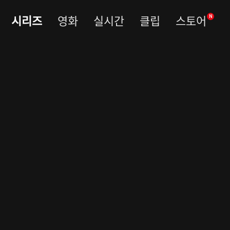
시리즈
영화
실시간
클립
스토어
N