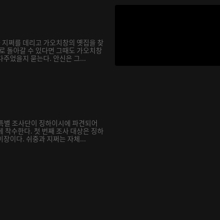
과 지쩌를 데리고 가오치창의 옛집을 찾
거로 돌아갈 수 있다면 그때도 가오치창
주었을지 묻는다. 안신은 그...
재 특별 조사단이 징하이시에 파견되어
 착수한다. 첫 번째 조사 대상은 징하
장이다. 쉬중과 지쩌는 자체...