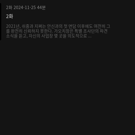
2화
2024-11-25
44분
2화
2021년, 쉬중과 지쩌는 안신과의 첫 면담 이후에도 여전히 그
를 완전히 신뢰하지 못한다. 가오치창은 특별 조사단의 파견
소식을 듣고, 자신의 사업장 몇 곳을 의도적으로 ...