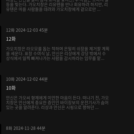
등을 빚는다. 가오치창은 리유톈을 만나 회유하려 하지만, 리
유톈은 마을 사람들을 데려와 가오치창에게 겉으로만 ...
12화
2024-12-03
45분
12화
가오치창은 라오모를 돕는 척하며 은밀히 쉬장을 제거할 계획
을 세운다. 표창 수여식 날, 안신은 리샹에게 강당 밖에서 수
상식에서 일찍 빠져나가는 사람을 감시하라는 임무를 맡...
10화
2024-12-02
44분
10화
안신은 가오씨 형제에게 미안한 마음이 든다. 떠나기 전, 가오
치창은 안신에게 중요한 증인인 바이장보의 운전기사가 숨어
있는 곳을 알려준다. 리샹과 안신은 시핑으로 향하던 ...
8화
2024-11-28
44분