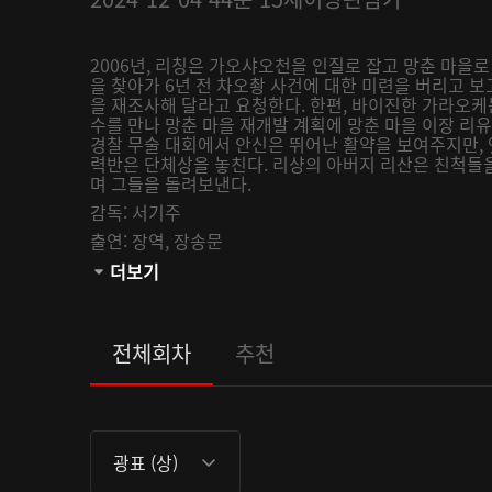
2006년, 리칭은 가오샤오천을 인질로 잡고 망춘 마을로
을 찾아가 6년 전 차오촹 사건에 대한 미련을 버리고 
을 재조사해 달라고 요청한다. 한편, 바이진한 가라오
수를 만나 망춘 마을 재개발 계획에 망춘 마을 이장 리
경찰 무술 대회에서 안신은 뛰어난 활약을 보여주지만, 
력반은 단체상을 놓친다. 리샹의 아버지 리산은 친척들
며 그들을 돌려보낸다.
감독:
서기주
출연:
장역,
장송문
관람등급:
더보기
전체회차
추천
광표 (상)