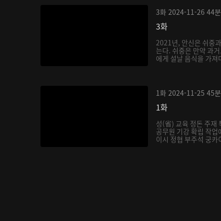
3화
2024-11-26
44분
3화
2021년, 안신은 쉬중
는다. 쉬중은 만약 과
에게 설날 음식을 가져다
1화
2024-11-25
45분
1화
성(省) 교육 정돈 주
공무원 기강 확립 작업에
이시 정협 부주석 궁카이