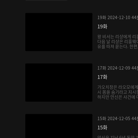
19화
2024-12-10
44
19화
왕 비서는 리샹에게 리
다음 날 리샹은 리훙웨
유를 따져 묻는다. 한편,
17화
2024-12-09
44
17화
가오치창은 라오모에게
시 몸을 숨기라고 지시
하지만 안신은 사건에 대
15화
2024-12-05
44
15화
안신은 지난 6년 동안