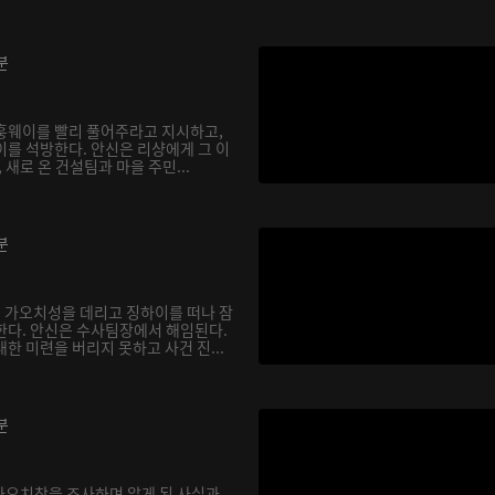
분
훙웨이를 빨리 풀어주라고 지시하고,
이를 석방한다. 안신은 리샹에게 그 이
 새로 온 건설팀과 마을 주민...
분
 가오치성을 데리고 징하이를 떠나 잠
한다. 안신은 수사팀장에서 해임된다.
한 미련을 버리지 못하고 사건 진...
분
 가오치창을 조사하며 알게 된 사실과