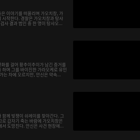
은 이야기를 떠올리며 가오치창, 가
 시작한다. 경찰은 가오치창과 탕샤
검사 결과 범인 중 한 명이 탕샤오...
전화를 걸어 황추이추이가 남긴 증거를
 하며 그를 바이진한 가라오케로 유인
가는 차에 오르지만, 안신은 약속...
 함께 빚쟁이 쉬레이를 찾아간다. 그
고로 갑자기 죽는 바람에 가오치창은
서 도망친다. 안신은 사건 현장에...