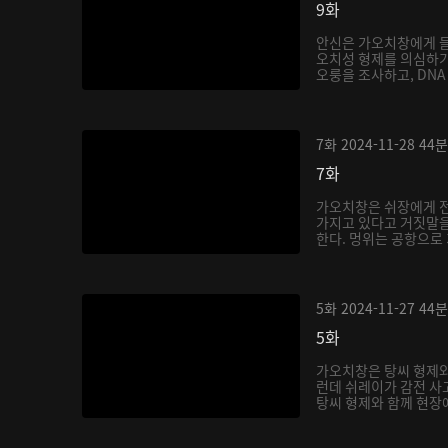
9화
안신은 가오치창에게 들
오치성 형제를 의심하기
오룽을 조사하고, DNA 
7화
2024-11-28
44분
7화
가오치창은 쉬장에게 
가지고 있다고 거짓말을
한다. 멍위는 공항으로 
5화
2024-11-27
44분
5화
가오치창은 탕씨 형제와
런데 쉬레이가 감전 사
탕씨 형제와 함께 현장에