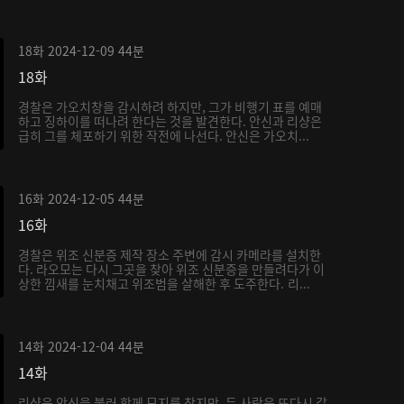
18화
2024-12-09
44분
18화
경찰은 가오치창을 감시하려 하지만, 그가 비행기 표를 예매
하고 징하이를 떠나려 한다는 것을 발견한다. 안신과 리샹은
급히 그를 체포하기 위한 작전에 나선다. 안신은 가오치...
16화
2024-12-05
44분
16화
경찰은 위조 신분증 제작 장소 주변에 감시 카메라를 설치한
다. 라오모는 다시 그곳을 찾아 위조 신분증을 만들려다가 이
상한 낌새를 눈치채고 위조범을 살해한 후 도주한다. 리...
14화
2024-12-04
44분
14화
리샹은 안신을 불러 함께 묘지를 찾지만, 두 사람은 또다시 갈