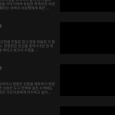
정을 이야기하며 유일한 목격자인 리샹
웨이는 아버지 리유톈에게 죽은 ...
분
샤오천을 인질로 잡고 망춘 마을로 가 칼
. 안창린은 안신을 찾아가 6년 전 차
 버리고 보고서 수정을 ...
분
징하이시 경찰은 쉬장을 체포하기 위한
만 쉬장은 도시 전역에 걸친 수색에도
창은 가오치성에게 자수하고 싶다...