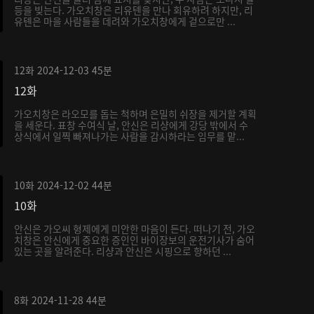
등을 빚는다. 가오치창은 리유톈을 만나 회유하려 하지만, 리
유톈은 마을 사람들을 데려와 가오치창에게 겉으로만 ...
12화
2024-12-03
45분
12화
가오치창은 라오모를 돕는 척하며 은밀히 쉬장을 제거할 계획
을 세운다. 표창 수여식 날, 안신은 리샹에게 강당 밖에서 수
상식에서 일찍 빠져나가는 사람을 감시하라는 임무를 맡...
10화
2024-12-02
44분
10화
안신은 가오씨 형제에게 미안한 마음이 든다. 떠나기 전, 가오
치창은 안신에게 중요한 증인인 바이장보의 운전기사가 숨어
있는 곳을 알려준다. 리샹과 안신은 시핑으로 향하던 ...
8화
2024-11-28
44분