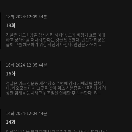
18화
2024-12-09
44분
18화
경찰은 가오치창을 감시하려 하지만, 그가 비행기 표를 예매
하고 징하이를 떠나려 한다는 것을 발견한다. 안신과 리샹은
급히 그를 체포하기 위한 작전에 나선다. 안신은 가오치...
16화
2024-12-05
44분
16화
경찰은 위조 신분증 제작 장소 주변에 감시 카메라를 설치한
다. 라오모는 다시 그곳을 찾아 위조 신분증을 만들려다가 이
상한 낌새를 눈치채고 위조범을 살해한 후 도주한다. 리...
14화
2024-12-04
44분
14화
리샹은 안신을 불러 함께 묘지를 찾지만, 두 사람은 또다시 갈