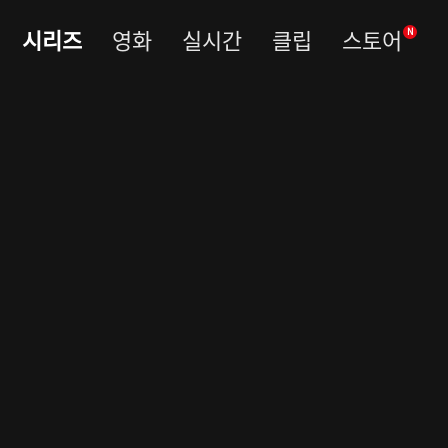
시리즈
영화
실시간
클립
스토어
N