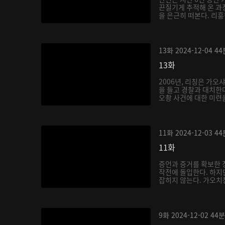
끈질기게 추적해 온 과
을 은근히 떠본다. 리훙
13화
2024-12-04
44
13화
2006년, 리칭은 가오
을 들고 경찰과 대치한다
오촹 사건에 대한 미련을
11화
2024-12-03
44
11화
증언과 증거를 확보한 
작전에 돌입한다. 하지
잡히지 않는다. 가오치
9화
2024-12-02
44분