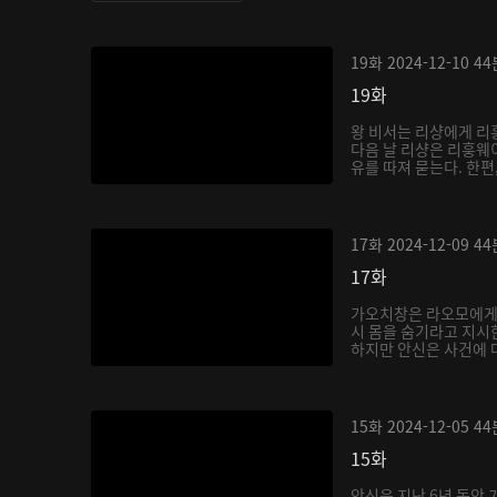
19화
2024-12-10
44
19화
왕 비서는 리샹에게 리
다음 날 리샹은 리훙웨
유를 따져 묻는다. 한편,
17화
2024-12-09
44
17화
가오치창은 라오모에게
시 몸을 숨기라고 지시
하지만 안신은 사건에 대
15화
2024-12-05
44
15화
안신은 지난 6년 동안