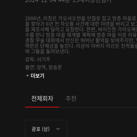
2006년, 리칭은 가오샤오천을 인질로 잡고 망춘 마을로
을 찾아가 6년 전 차오촹 사건에 대한 미련을 버리고 
을 재조사해 달라고 요청한다. 한편, 바이진한 가라오
수를 만나 망춘 마을 재개발 계획에 망춘 마을 이장 리
경찰 무술 대회에서 안신은 뛰어난 활약을 보여주지만, 
력반은 단체상을 놓친다. 리샹의 아버지 리산은 친척들
며 그들을 돌려보낸다.
감독:
서기주
출연:
장역,
장송문
관람등급:
더보기
전체회차
추천
광표 (상)