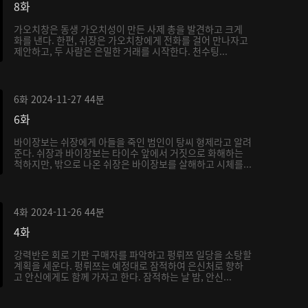
8화
가오치창은 동생 가오치성이 만든 사제 총을 발견하고 크게
화를 낸다. 한편, 쉬장은 가오치창에게 전화를 걸어 만나자고
제안하고, 두 사람은 은밀한 거래를 시작한다. 천수팅...
6화
2024-11-27
44분
6화
바이장보는 쉬장에게 아들을 죽인 범인이 탕씨 형제라고 알려
준다. 쉬장과 바이장보는 타이수 앞에서 거짓으로 화해하는
척하지만, 밖으로 나온 쉬장은 바이장보를 살해하고 시체를...
4화
2024-11-26
44분
4화
강력반은 회로 기판 구매자를 파악하고 펑뤼쯔 일당을 소탕할
계획을 세운다. 펑뤼쯔는 예정대로 잠적하여 은신처로 향하
고 안신에게도 함께 가자고 한다. 잠적하는 날 밤, 안신...