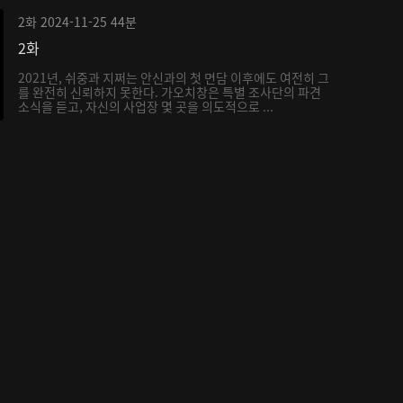
2화
2024-11-25
44분
2화
2021년, 쉬중과 지쩌는 안신과의 첫 면담 이후에도 여전히 그
를 완전히 신뢰하지 못한다. 가오치창은 특별 조사단의 파견
소식을 듣고, 자신의 사업장 몇 곳을 의도적으로 ...