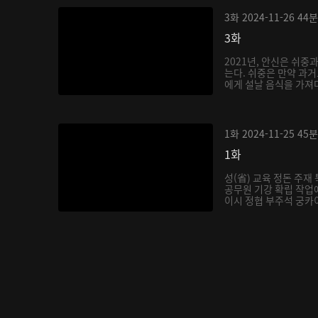
3화
2024-11-26
44분
3화
2021년, 안신은 쉬중
는다. 쉬중은 만약 과
에게 설날 음식을 가져다
1화
2024-11-25
45분
1화
성(省) 교육 정돈 주
공무원 기강 확립 작업에
이시 정협 부주석 궁카이