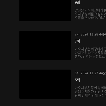
9화
안신은 가오치창에게 들
오치성 형제를 의심하기
오룽을 조사하고, DNA 
7화
2024-11-28
44분
7화
가오치창은 쉬장에게 
가지고 있다고 거짓말을
한다. 멍위는 공항으로 
5화
2024-11-27
44분
5화
가오치창은 탕씨 형제와
런데 쉬레이가 감전 사
탕씨 형제와 함께 현장에