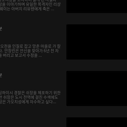
정을 이야기하며 유일한 목격자인 리샹
웨이는 아버지 리유톈에게 죽은 ...
분
샤오천을 인질로 잡고 망춘 마을로 가 칼
. 안창린은 안신을 찾아가 6년 전 차
 버리고 보고서 수정을 ...
분
징하이시 경찰은 쉬장을 체포하기 위한
만 쉬장은 도시 전역에 걸친 수색에도
창은 가오치성에게 자수하고 싶다...