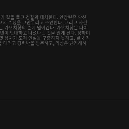
 가 칼을 들고 경찰과 대치한다. 안창린은 안신
보고서 수정을 그만두라고 조언한다. 그리고 사건
케는 가오치창의 손에 넘어간다. 가오치창은 타이
유톈이 반대하고 나섰다는 것을 알게 된다. 징하이
옛 상처가 도져 인질을 구출하지 못하고, 결국 강
을 데리고 강력반을 방문하고, 리샹은 난감해하