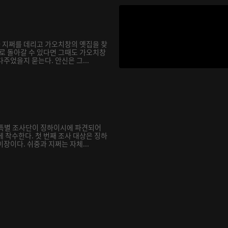
과 지쩌를 데리고 가오치창의 옛집을 찾
거로 돌아갈 수 있다면 그때도 가오치창
주었을지 묻는다. 안신은 그...
재 특별 조사단이 징하이시에 파견되어
 착수한다. 첫 번째 조사 대상은 징하
장이다. 쉬중과 지쩌는 자체...