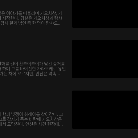
은 이야기를 떠올리며 가오치창, 가
 시작한다. 경찰은 가오치창과 탕샤
검사 결과 범인 중 한 명이 탕샤오...
전화를 걸어 황추이추이가 남긴 증거를
 하며 그를 바이진한 가라오케로 유인
가는 차에 오르지만, 안신은 약속...
 함께 빚쟁이 쉬레이를 찾아간다. 그
고로 갑자기 죽는 바람에 가오치창은
서 도망친다. 안신은 사건 현장에...