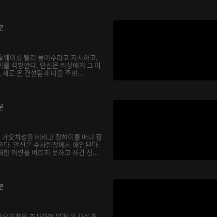
분
훙웨이를 빨리 풀어주라고 지시하고,
이를 석방한다. 안신은 리샹에게 그 이
 새로 온 건설팀과 마을 주민...
분
 가오치성을 데리고 징하이를 떠나 잠
한다. 안신은 수사팀장에서 해임된다.
한 미련을 버리지 못하고 사건 진...
분
 가오치창을 조사하며 알게 된 사실과