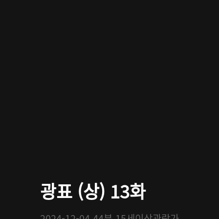
광표 (상) 13화
2024-12-04
44분
15세이상관람가