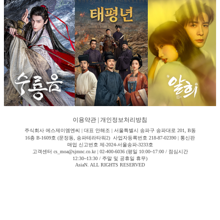
이용약관
|
개인정보처리방침
주식회사 에스제이엠엔씨 | 대표 안해조 | 서울특별시 송파구 송파대로 201, B동
16층 B-1609호 (문정동, 송파테라타워2) 사업자등록번호 218-87-02390 | 통신판
매업 신고번호 제-2024-서울송파-3233호
고객센터 cs_moa@sjmnc.co.kr | 02-400-6036 (평일 10:00~17:00 / 점심시간
12:30~13:30 / 주말 및 공휴일 휴무)
AsiaN. ALL RIGHTS RESERVED