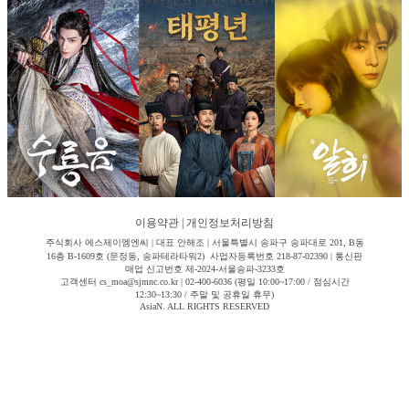
이용약관
|
개인정보처리방침
주식회사 에스제이엠엔씨 | 대표 안해조 | 서울특별시 송파구 송파대로 201, B동
16층 B-1609호 (문정동, 송파테라타워2) 사업자등록번호 218-87-02390 | 통신판
매업 신고번호 제-2024-서울송파-3233호
고객센터 cs_moa@sjmnc.co.kr | 02-400-6036 (평일 10:00~17:00 / 점심시간
12:30~13:30 / 주말 및 공휴일 휴무)
AsiaN. ALL RIGHTS RESERVED