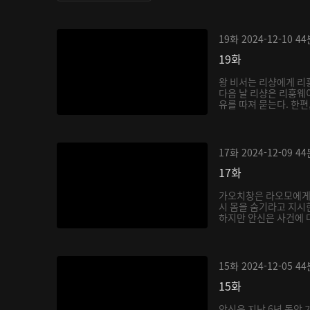
19화
2024-12-10
44
19화
왕 비서는 리샹에게 리
다음 날 리샹은 리훙웨
유를 따져 묻는다. 한편,
17화
2024-12-09
44
17화
가오치창은 라오모에게
시 몸을 숨기라고 지시
하지만 안신은 사건에 대
15화
2024-12-05
44
15화
안신은 지난 6년 동안