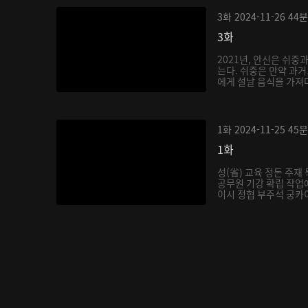
3화
2024-11-26
44분
3화
2021년, 안신은 쉬중
는다. 쉬중은 만약 과
에게 설날 음식을 가져다
1화
2024-11-25
45분
1화
성(省) 교육 정돈 주
공무원 기강 확립 작업에
이시 정협 부주석 궁카이