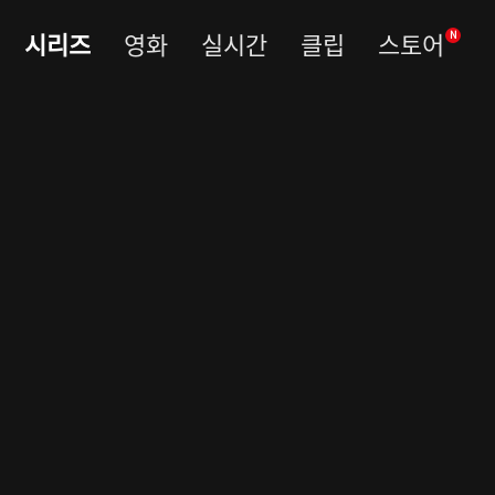
시리즈
영화
실시간
클립
스토어
N