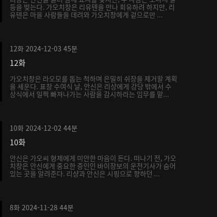
등을 빚는다. 가오치창은 리유톈을 만나 회유하려 하지만, 리
유톈은 마을 사람들을 데려와 가오치창에게 겉으로만 ...
12화
2024-12-03
45분
12화
가오치창은 라오모를 돕는 척하며 은밀히 쉬장을 제거할 계획
을 세운다. 표창 수여식 날, 안신은 리샹에게 강당 밖에서 수
상식에서 일찍 빠져나가는 사람을 감시하라는 임무를 맡...
10화
2024-12-02
44분
10화
안신은 가오씨 형제에게 미안한 마음이 든다. 떠나기 전, 가오
치창은 안신에게 중요한 증인인 바이장보의 운전기사가 숨어
있는 곳을 알려준다. 리샹과 안신은 시핑으로 향하던 ...
8화
2024-11-28
44분