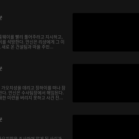
분
훙웨이를 빨리 풀어주라고 지시하고,
이를 석방한다. 안신은 리샹에게 그 이
 새로 온 건설팀과 마을 주민...
분
 가오치성을 데리고 징하이를 떠나 잠
한다. 안신은 수사팀장에서 해임된다.
한 미련을 버리지 못하고 사건 진...
분
 가오치창을 조사하며 알게 된 사실과