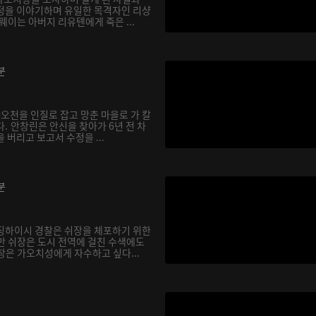
정을 이야기하며 유일한 목격자인 리샹
웨이는 아버지 리유톈에게 죽은 ...
분
샤오천을 인질로 잡고 망춘 마을로 가 칼
. 안창린은 안신을 찾아가 6년 전 차
 버리고 보고서 수정을 ...
분
징하이시 경찰은 쉬장을 체포하기 위한
만 쉬장은 도시 전역에 걸친 수색에도
창은 가오치성에게 자수하고 싶다...