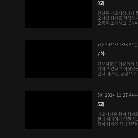
9화
안신은 가오치창에게 들
오치성 형제를 의심하기
오룽을 조사하고, DNA 
7화
2024-11-28
44분
7화
가오치창은 쉬장에게 
가지고 있다고 거짓말을
한다. 멍위는 공항으로 
5화
2024-11-27
44분
5화
가오치창은 탕씨 형제와
런데 쉬레이가 감전 사
탕씨 형제와 함께 현장에