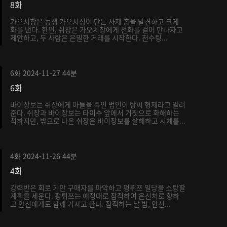
8화
가오치창은 동생 가오치성이 만든 사제 총을 발견하고 크게
화를 낸다. 한편, 쉬장은 가오치창에게 전화를 걸어 만나자고
제안하고, 두 사람은 은밀한 거래를 시작한다. 천수팅...
6화
2024-11-27
44분
6화
바이장보는 쉬장에게 아들을 죽인 범인이 탕씨 형제라고 알려
준다. 쉬장과 바이장보는 타이수 앞에서 거짓으로 화해하는
척하지만, 밖으로 나온 쉬장은 바이장보를 살해하고 시체를...
4화
2024-11-26
44분
4화
강력반은 회로 기판 구매자를 파악하고 펑뤼쯔 일당을 소탕할
계획을 세운다. 펑뤼쯔는 예정대로 잠적하여 은신처로 향하
고 안신에게도 함께 가자고 한다. 잠적하는 날 밤, 안신...