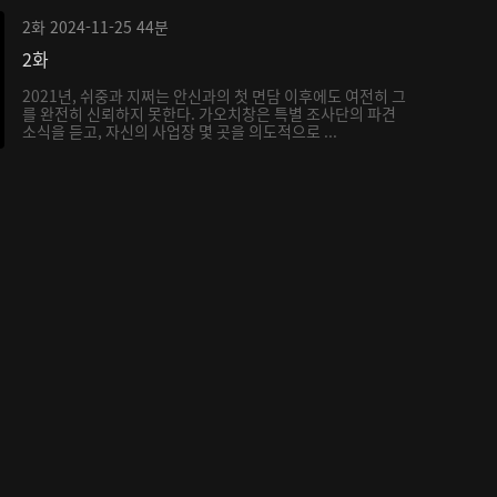
2화
2024-11-25
44분
2화
2021년, 쉬중과 지쩌는 안신과의 첫 면담 이후에도 여전히 그
를 완전히 신뢰하지 못한다. 가오치창은 특별 조사단의 파견
소식을 듣고, 자신의 사업장 몇 곳을 의도적으로 ...