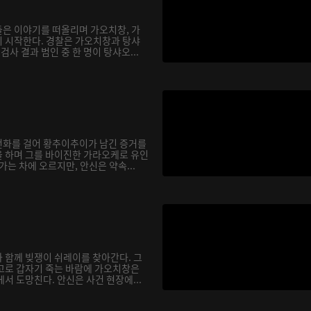
은 이야기를 떠올리며 가오치창, 가
 시작한다. 경찰은 가오치창과 탕샤
검사 결과 범인 중 한 명이 탕샤오...
전화를 걸어 황추이추이가 남긴 증거를
 하며 그를 바이진한 가라오케로 유인
가는 차에 오르지만, 안신은 약속...
 함께 빚쟁이 쉬레이를 찾아간다. 그
고로 갑자기 죽는 바람에 가오치창은
서 도망친다. 안신은 사건 현장에...