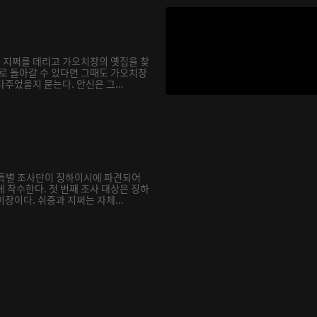
과 지쩌를 데리고 가오치창의 옛집을 찾
거로 돌아갈 수 있다면 그때도 가오치창
주었을지 묻는다. 안신은 그...
재 특별 조사단이 징하이시에 파견되어
 착수한다. 첫 번째 조사 대상은 징하
장이다. 쉬중과 지쩌는 자체...