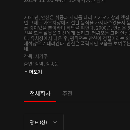
2021년, 안신은 쉬중과 지쩌를 데리고 가오치창의 옛집
면 그때도 가오치창에게 설날 음식을 가져다주었을지 묻
른 것이었을 뿐이라며 확답을 피한다. 2000년, 안신은
신은 모든 잘못을 자신에게 돌리고, 펑뤼쯔는 그런 안신
다. 유치장에서 나온 후, 펑뤼쯔는 안신이 경찰이라는 
채석장으로 데려간다. 안신은 폭력적인 모습을 보여주는
데...
감독:
서기주
출연:
장역,
장송문
관람등급:
더보기
전체회차
추천
광표 (상)