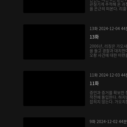
끈질기게 추적해 온 과
을 은근히 떠본다. 리훙
13화
2024-12-04
44
13화
2006년, 리칭은 가오
을 들고 경찰과 대치한다
오촹 사건에 대한 미련을
11화
2024-12-03
44
11화
증언과 증거를 확보한 
작전에 돌입한다. 하지
잡히지 않는다. 가오치
9화
2024-12-02
44분