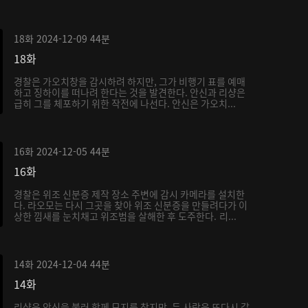
18화
2024-12-09
44분
18화
경찰은 가오치창을 감시하려 하지만, 그가 비행기 표를 예매
하고 징하이를 떠나려 한다는 것을 발견한다. 안신과 리샹은
급히 그를 체포하기 위한 작전에 나선다. 안신은 가오치...
16화
2024-12-05
44분
16화
경찰은 위조 신분증 제작 장소 주변에 감시 카메라를 설치한
다. 라오모는 다시 그곳을 찾아 위조 신분증을 만들려다가 이
상한 낌새를 눈치채고 위조범을 살해한 후 도주한다. 리...
14화
2024-12-04
44분
14화
리샹은 안신을 불러 함께 묘지를 찾지만, 두 사람은 또다시 갈