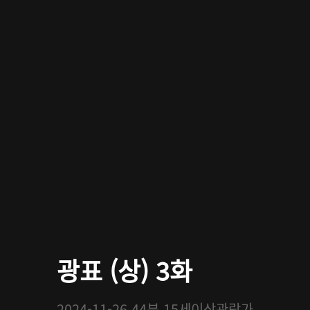
광표 (상) 3화
2024-11-26
44분
15세이상관람가