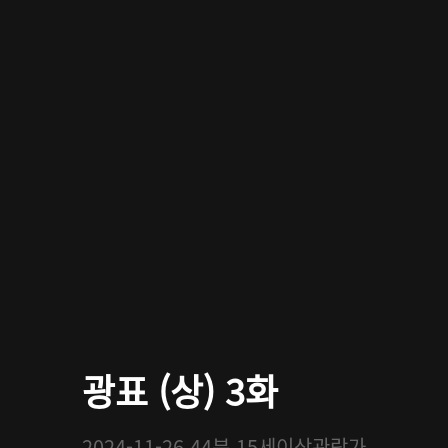
광표 (상) 3화
2024-11-26
44분
15세이상관람가