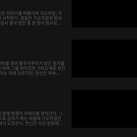
은 이야기를 떠올리며 가오치창, 가
 시작한다. 경찰은 가오치창과 탕샤
검사 결과 범인 중 한 명이 탕샤오...
전화를 걸어 황추이추이가 남긴 증거를
 하며 그를 바이진한 가라오케로 유인
가는 차에 오르지만, 안신은 약속...
 함께 빚쟁이 쉬레이를 찾아간다. 그
고로 갑자기 죽는 바람에 가오치창은
서 도망친다. 안신은 사건 현장에...