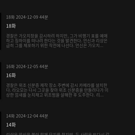
18화
2024-12-09
44분
18화
경찰은 가오치창을 감시하려 하지만, 그가 비행기 표를 예매
하고 징하이를 떠나려 한다는 것을 발견한다. 안신과 리샹은
급히 그를 체포하기 위한 작전에 나선다. 안신은 가오치...
16화
2024-12-05
44분
16화
경찰은 위조 신분증 제작 장소 주변에 감시 카메라를 설치한
다. 라오모는 다시 그곳을 찾아 위조 신분증을 만들려다가 이
상한 낌새를 눈치채고 위조범을 살해한 후 도주한다. 리...
14화
2024-12-04
44분
14화
리샹은 안신을 불러 함께 묘지를 찾지만, 두 사람은 또다시 갈