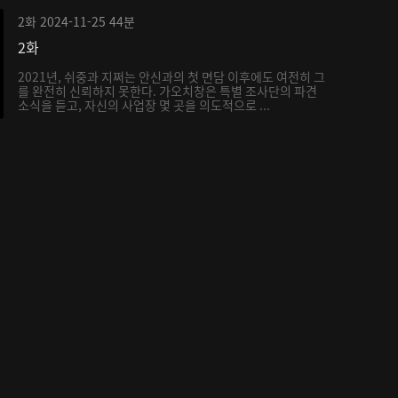
2화
2024-11-25
44분
2화
2021년, 쉬중과 지쩌는 안신과의 첫 면담 이후에도 여전히 그
를 완전히 신뢰하지 못한다. 가오치창은 특별 조사단의 파견
소식을 듣고, 자신의 사업장 몇 곳을 의도적으로 ...