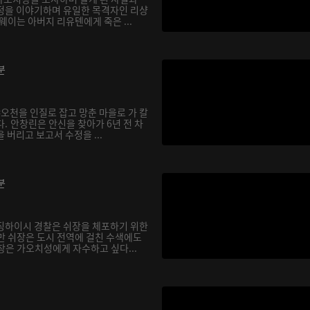
정을 이야기하며 유일한 목격자인 리샹
웨이는 아버지 리유톈에게 죽은 ...
분
샤오천을 인질로 잡고 망춘 마을로 가 칼
. 안창린은 안신을 찾아가 6년 전 차
 버리고 보고서 수정을 ...
분
징하이시 경찰은 쉬장을 체포하기 위한
만 쉬장은 도시 전역에 걸친 수색에도
창은 가오치성에게 자수하고 싶다...