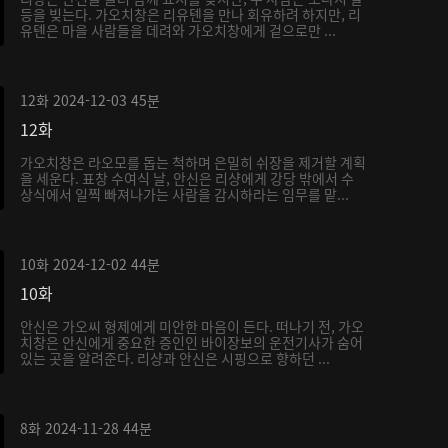
등을 빚는다. 가오치창은 리유톈을 만나 회유하려 하지만, 리
유톈은 마을 사람들을 데려와 가오치창에게 겉으로만 ...
12화
2024-12-03
45분
12화
가오치창은 라오모를 돕는 척하며 은밀히 쉬장을 제거할 계획
을 세운다. 표창 수여식 날, 안신은 리샹에게 강당 밖에서 수
상식에서 일찍 빠져나가는 사람을 감시하라는 임무를 맡...
10화
2024-12-02
44분
10화
안신은 가오씨 형제에게 미안한 마음이 든다. 떠나기 전, 가오
치창은 안신에게 중요한 증인인 바이장보의 운전기사가 숨어
있는 곳을 알려준다. 리샹과 안신은 시핑으로 향하던 ...
8화
2024-11-28
44분