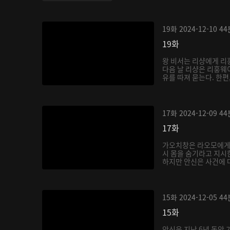
19화
2024-12-10
44
19화
왕 비서는 리샹에게 리
다음 날 리샹은 리훙웨
유를 따져 묻는다. 한편,
17화
2024-12-09
44
17화
가오치창은 라오모에게
시 몸을 숨기라고 지시
하지만 안신은 사건에 대
15화
2024-12-05
44
15화
안신은 지난 6년 동안