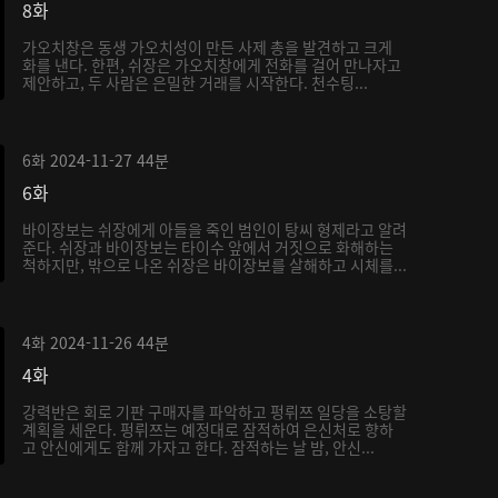
8화
가오치창은 동생 가오치성이 만든 사제 총을 발견하고 크게
화를 낸다. 한편, 쉬장은 가오치창에게 전화를 걸어 만나자고
제안하고, 두 사람은 은밀한 거래를 시작한다. 천수팅...
6화
2024-11-27
44분
6화
바이장보는 쉬장에게 아들을 죽인 범인이 탕씨 형제라고 알려
준다. 쉬장과 바이장보는 타이수 앞에서 거짓으로 화해하는
척하지만, 밖으로 나온 쉬장은 바이장보를 살해하고 시체를...
4화
2024-11-26
44분
4화
강력반은 회로 기판 구매자를 파악하고 펑뤼쯔 일당을 소탕할
계획을 세운다. 펑뤼쯔는 예정대로 잠적하여 은신처로 향하
고 안신에게도 함께 가자고 한다. 잠적하는 날 밤, 안신...