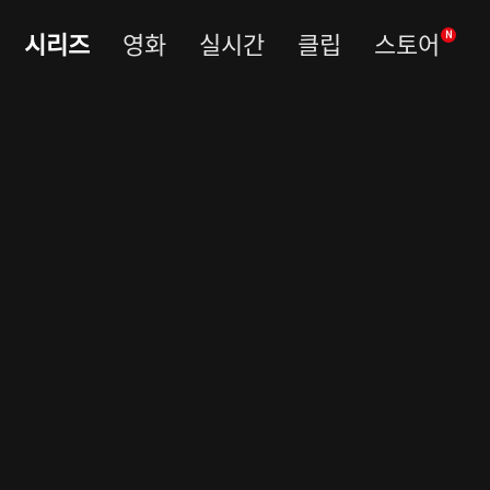
시리즈
영화
실시간
클립
스토어
N