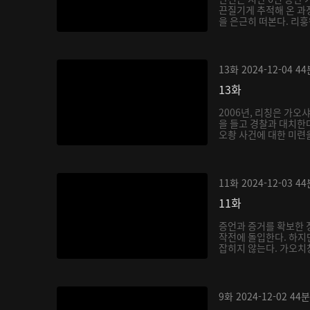
끈질기게 추적해 온 과
을 은근히 떠본다. 리훙
13화
2024-12-04
44
13화
2006년, 리칭은 가오
을 들고 경찰과 대치한다
오촹 사건에 대한 미련을
11화
2024-12-03
44
11화
증언과 증거를 확보한 
작전에 돌입한다. 하지
잡히지 않는다. 가오치
9화
2024-12-02
44분