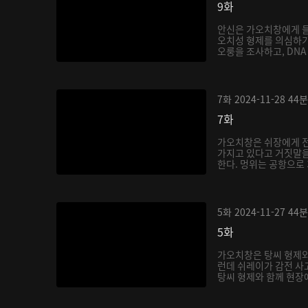
9화
안신은 가오치창에게 들
오치성 형제를 의심하기
오룽을 조사하고, DNA 
7화
2024-11-28
44분
7화
가오치창은 쉬장에게 
가지고 있다고 거짓말을
한다. 멍위는 공항으로 
5화
2024-11-27
44분
5화
가오치창은 탕씨 형제와
런데 쉬레이가 감전 사
탕씨 형제와 함께 현장에