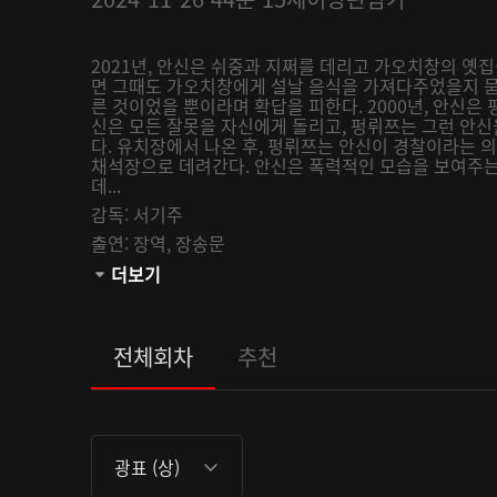
2021년, 안신은 쉬중과 지쩌를 데리고 가오치창의 옛집
면 그때도 가오치창에게 설날 음식을 가져다주었을지 묻
른 것이었을 뿐이라며 확답을 피한다. 2000년, 안신은
신은 모든 잘못을 자신에게 돌리고, 펑뤼쯔는 그런 안신
다. 유치장에서 나온 후, 펑뤼쯔는 안신이 경찰이라는 
채석장으로 데려간다. 안신은 폭력적인 모습을 보여주는
데...
감독:
서기주
출연:
장역,
장송문
관람등급:
더보기
전체회차
추천
광표 (상)