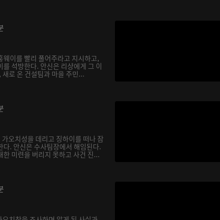
분
훙웨이를 빨리 풀어주라고 지시하고,
이를 석방한다. 안신은 리샹에게 그 이
 새로 온 건설팀과 마을 주민...
분
 가오치성을 데리고 징하이를 떠나 잠
한다. 안신은 수사팀장에서 해임된다.
한 미련을 버리지 못하고 사건 진...
분
 가오치창을 조사하며 알게 된 사실과