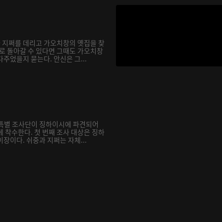
과 지쩌를 데리고 가오치창의 옛집을 찾
거로 돌아갈 수 있다면 그때도 가오치창
주었을지 묻는다. 안신은 그...
재 특별 조사단이 징하이시에 파견되어
 착수한다. 첫 번째 조사 대상은 징하
장이다. 쉬중과 지쩌는 자체...