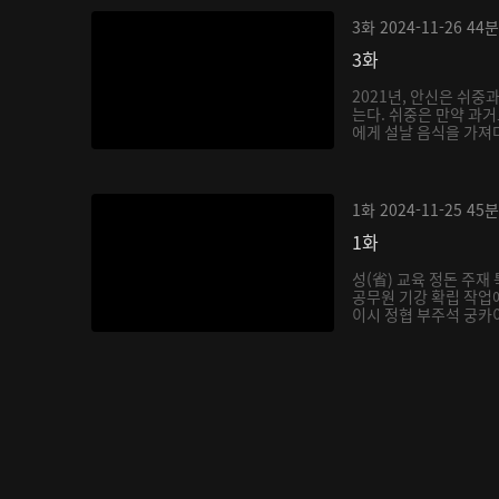
3화
2024-11-26
44분
3화
2021년, 안신은 쉬중
는다. 쉬중은 만약 과
에게 설날 음식을 가져다
1화
2024-11-25
45분
1화
성(省) 교육 정돈 주
공무원 기강 확립 작업에
이시 정협 부주석 궁카이