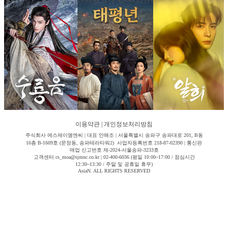
이용약관
|
개인정보처리방침
주식회사 에스제이엠엔씨 | 대표 안해조 | 서울특별시 송파구 송파대로 201, B동
16층 B-1609호 (문정동, 송파테라타워2) 사업자등록번호 218-87-02390 | 통신판
매업 신고번호 제-2024-서울송파-3233호
고객센터 cs_moa@sjmnc.co.kr | 02-400-6036 (평일 10:00~17:00 / 점심시간
12:30~13:30 / 주말 및 공휴일 휴무)
AsiaN. ALL RIGHTS RESERVED