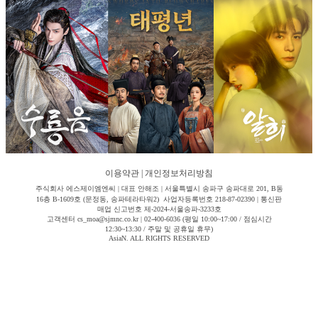
이용약관
|
개인정보처리방침
주식회사 에스제이엠엔씨 | 대표 안해조 | 서울특별시 송파구 송파대로 201, B동
16층 B-1609호 (문정동, 송파테라타워2) 사업자등록번호 218-87-02390 | 통신판
매업 신고번호 제-2024-서울송파-3233호
고객센터 cs_moa@sjmnc.co.kr | 02-400-6036 (평일 10:00~17:00 / 점심시간
12:30~13:30 / 주말 및 공휴일 휴무)
AsiaN. ALL RIGHTS RESERVED