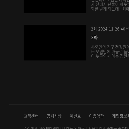
자 산에서 단둘이 하룻밤
화를 받게 되는데...카
2화
2024-11-26
40분
2화
샤오만의 친구 천징원
는 오랜만에 마을로 돌
이 누구인지 아는 징원은
고객센터
공지사항
이벤트
이용약관
개인정보
주식회사 에스제이엠엔씨 | 대표 안해조 | 서울특별시 송파구 송파대로 2