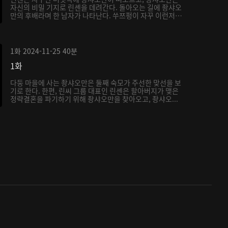
자신의 비밀 기지로 린셴을 데려간다. 돌아오는 길에 좡샤오
만의 후배라며 한 남자가 나타난다. 쑤쯔펑이 자꾸 이런저
런...
1화
2024-11-25
40분
1화
다둥 마을에 사는 좡샤오만은 둘째 숙모가 주선한 맞선을 보
기로 한다. 한편, 린씨 그룹 대표인 린셴은 할아버지가 맺은
정략결혼을 파기하기 위해 좡샤오만을 찾아오고, 좡샤오...