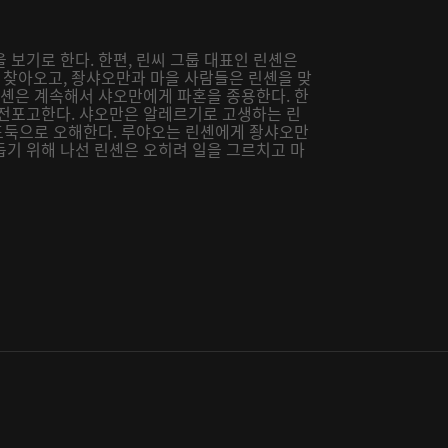
 보기로 한다. 한편, 린씨 그룹 대표인 린셴은
찾아오고, 좡샤오만과 마을 사람들은 린셴을 맞
린셴은 계속해서 샤오만에게 파혼을 종용한다. 한
선전포고한다. 샤오만은 알레르기로 고생하는 린
 도둑으로 오해한다. 루야오는 린셴에게 좡샤오만
돕기 위해 나선 린셴은 오히려 일을 그르치고 마