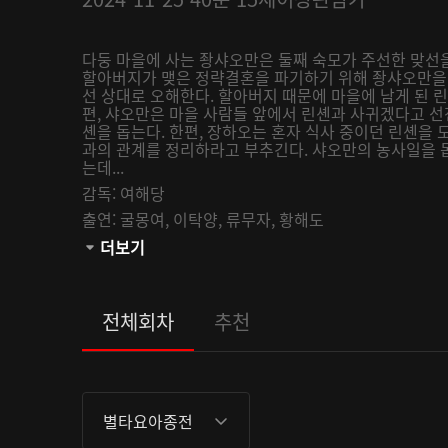
다둥 마을에 사는 좡샤오만은 둘째 숙모가 주선한 맞선을
할아버지가 맺은 정략결혼을 파기하기 위해 좡샤오만을 
선 상대로 오해한다. 할아버지 때문에 마을에 남게 된 
편, 샤오만은 마을 사람들 앞에서 린셴과 사귀겠다고 
셴을 돕는다. 한편, 장하오는 혼자 식사 중이던 린셴을
과의 관계를 정리하라고 부추긴다. 샤오만의 농사일을 
는데...
감독:
여해당
출연:
굴몽여,
이탁양,
류무자,
황해도
관람등급:
더보기
전체회차
추천
별타요아종전