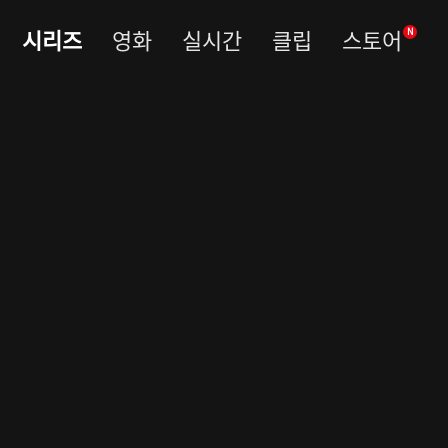
시리즈
영화
실시간
클립
스토어
N