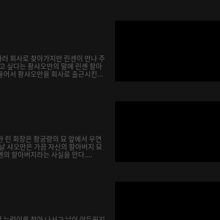
러 회사로 찾아가지만 린셴이 만나 주
잡고 싶다는 좡샤오만의 말에 린셴 할아
들어서 좡샤오만을 회사로 출근시킨...
한 린 회장은 좡궁량의 묘 앞에서 우연
이날 샤오만은 가끔 자신의 할아버지 묘
의 할아버지라는 사실을 안다....
 누렁이를 찾아 나서고 날이 어두워지