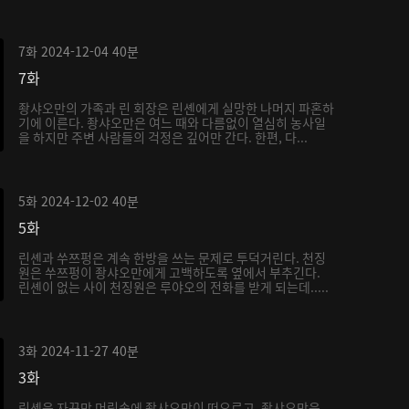
7화
2024-12-04
40분
7화
좡샤오만의 가족과 린 회장은 린셴에게 실망한 나머지 파혼하
기에 이른다. 좡샤오만은 여느 때와 다름없이 열심히 농사일
을 하지만 주변 사람들의 걱정은 깊어만 간다. 한편, 다...
5화
2024-12-02
40분
5화
린셴과 쑤쯔펑은 계속 한방을 쓰는 문제로 투덕거린다. 천징
원은 쑤쯔펑이 좡샤오만에게 고백하도록 옆에서 부추긴다.
린셴이 없는 사이 천징원은 루야오의 전화를 받게 되는데.....
3화
2024-11-27
40분
3화
린셴은 자꾸만 머릿속에 좡샤오만이 떠오르고, 좡샤오만은