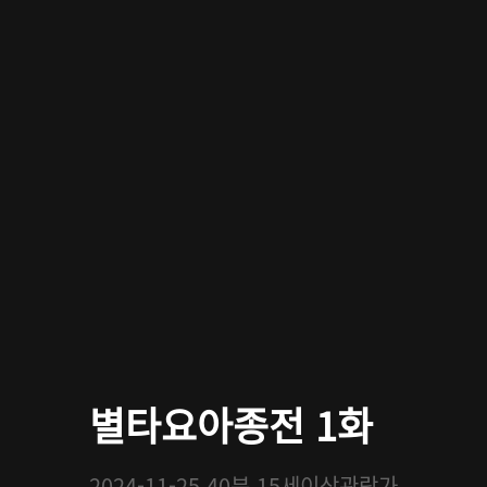
별타요아종전 1화
2024-11-25
40분
15세이상관람가