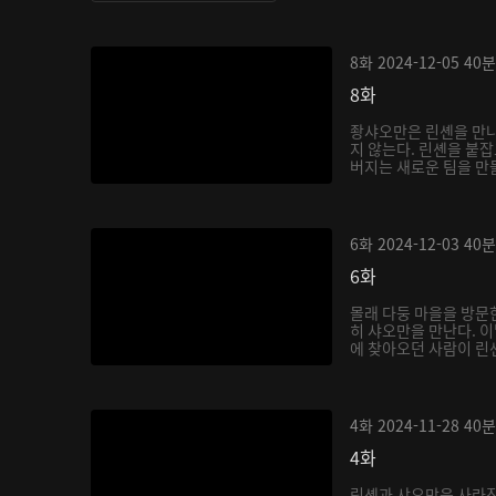
8화
2024-12-05
40분
8화
좡샤오만은 린셴을 만나
지 않는다. 린셴을 붙
버지는 새로운 팀을 만
6화
2024-12-03
40분
6화
몰래 다둥 마을을 방문
히 샤오만을 만난다. 
에 찾아오던 사람이 린셴
4화
2024-11-28
40분
4화
린셴과 샤오만은 사라진