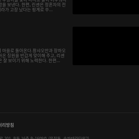
을 보낸다. 한편, 린셴은 정혼자의 전
메라가 고장 났다는 핑계로 쑤...
이 마을로 돌아온다.좡샤오만과 장하오
아온 징원을 반갑게 맞이해 주고, 리셴
 잘 보이기 위해 노력한다. 한편...
처리방침
01, B동 16층 B-1609호 (문정동, 송파테라타워2)