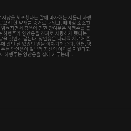
 사장을 체포했다는 말에 마사해는 서둘러 하행
묻으려 한 약재를 증거로 내밀고, 때마침 조소천
이 밝혀지면서 감옥에 갇힌 양여분은 하행주를 불
는 하행주가 양안응을 진짜로 사랑하게 됐다는
낳을 것인지 묻는다. 양안응은 다리를 치료해 준
 왔던 날 있었던 일을 이야기해 준다. 한편, 양
행주는 양안응이 일부러 자신의 아이를 지웠다고
자 하행주는 양안응을 집에 가두는데...