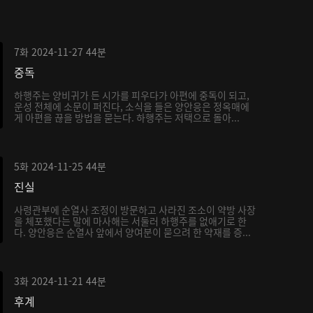
7화
2024-11-27
44분
중독
하행주는 양비귀가 든 시가를 피우다가 아편에 중독이 되고,
운성 전체에 소문이 퍼진다, 소식을 들은 양안응은 정옥매에
게 아편을 끊을 방법을 묻는다. 하행주는 저택으로 돌아...
5화
2024-11-25
44분
진실
사령관부에 순열사 조정이 방문하고 사라진 조소이 약방 사장
을 체포했다는 말에 마사해는 서둘러 하행주를 없애기로 한
다. 양안응은 순열사 앞에서 양여분이 묻으려 한 약재를 증...
3화
2024-11-21
44분
후계