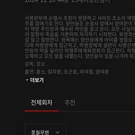
사령관부에 순열사 조정이 방문하고 사라진 조소이 약방
주를 없애기로 한다. 양안응은 순열사 앞에서 양여분이 
이 약방 주인장과 매수된 하인을 끌고 온다. 모든 사실
러 말향의 죽음을 거론하며 자극하기 시작한다. 육영희
걸 알고 절망한다. 정옥매는 양안응에게 아이를 정말로 
다며 하명정에게 접근하고, 하명정에게 설련이 사령관부에
안응의 약을 달리던 하행주에게육영희가 접근한다. 하
오해하고 모진 말을 내뱉는다. 양안응이 집을 나가려 하
감독:
장오
출연:
홍소,
엄자현,
조군호,
라여첨,
양여분
관람등급:
더보기
전체회차
추천
풍월무변