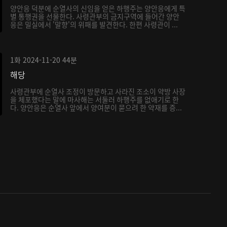
양안응 덕분에 순열사의 신임을 얻은 하행주는 양안응에게 특
별 통행권을 선물한다. 사령관부의 금지구역에 들어간 양안
응은 밀실에서 '말향'의 위패를 발견한다. 한편 사령관이 ...
1화
2024-11-20
44분
해당
사령관부에 순열사 조정이 방문하고 사라진 조소이 약방 사장
을 체포했다는 말에 마사해는 서둘러 하행주를 없애기로 한
다. 양안응은 순열사 앞에서 양여분이 묻으려 한 약재를 증...