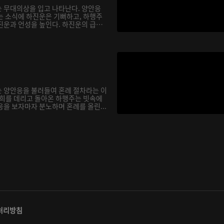
 무대의상을 입고 나타난다. 양안응
는 소식에 하진운은 기뻐하고, 하행주
진운과 언성을 높인다. 하진운의 급
 양안응을 불러들여 혼례 절차라는 이
영희를 데리고 돌아온 하행주는 빗속에
을 보자마자 분노하며 혼례를 올린...
처리방침