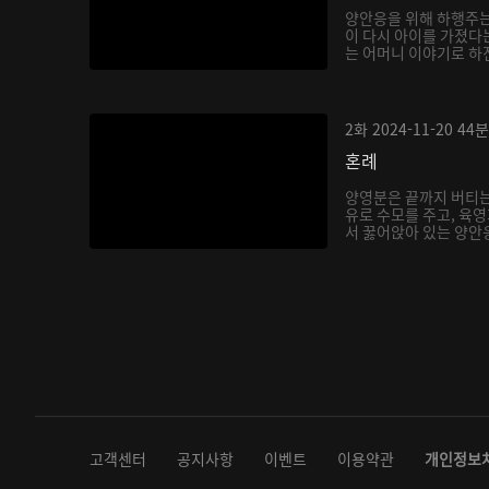
양안응을 위해 하행주는
이 다시 아이를 가졌다
는 어머니 이야기로 하
작...
2화
2024-11-20
44분
혼례
양영분은 끝까지 버티는
유로 수모를 주고, 육
서 꿇어앉아 있는 양안응
고객센터
공지사항
이벤트
이용약관
개인정보