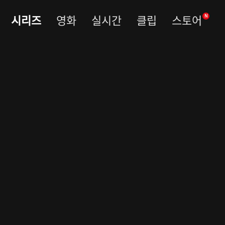
시리즈
영화
실시간
클립
스토어
N