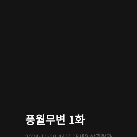
풍월무변 1화
2024-11-20
44분
15세이상관람가