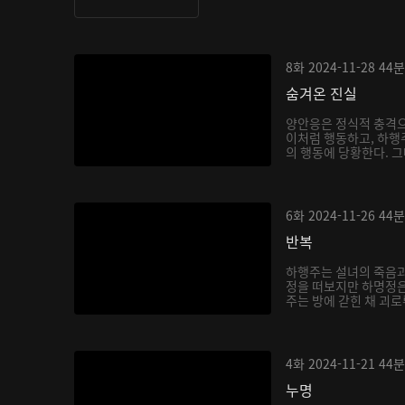
8화
2024-11-28
44분
숨겨온 진실
양안응은 정식적 충격으
이처럼 행동하고, 하행
의 행동에 당황한다. 그
6화
2024-11-26
44분
반복
하행주는 설녀의 죽음
정을 떠보지만 하명정은
주는 방에 갇힌 채 괴
...
4화
2024-11-21
44분
누명