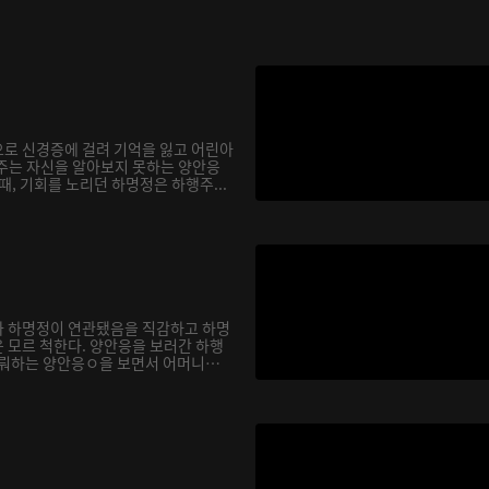
로 신경증에 걸려 기억을 잃고 어린아
주는 자신을 알아보지 못하는 양안응
때, 기회를 노리던 하명정은 하행주...
과 하명정이 연관됐음을 직감하고 하명
 모르 척한다. 양안응을 보러간 하행
로뤄하는 양안응ㅇ을 보면서 어머니를