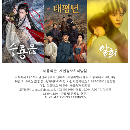
이용약관
|
개인정보처리방침
주식회사 에스제이엠엔씨 | 대표 안해조 | 서울특별시 송파구 송파대로 201, B동
16층 B-1609호 (문정동, 송파테라타워2) 사업자등록번호 218-87-02390 | 통신판
매업 신고번호 제-2024-서울송파-3233호
고객센터 cs_moa@sjmnc.co.kr | 02-400-6036 (평일 10:00~17:00 / 점심시간
12:30~13:30 / 주말 및 공휴일 휴무)
AsiaN. ALL RIGHTS RESERVED