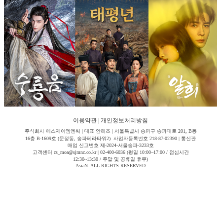
이용약관
|
개인정보처리방침
주식회사 에스제이엠엔씨 | 대표 안해조 | 서울특별시 송파구 송파대로 201, B동
16층 B-1609호 (문정동, 송파테라타워2) 사업자등록번호 218-87-02390 | 통신판
매업 신고번호 제-2024-서울송파-3233호
고객센터 cs_moa@sjmnc.co.kr | 02-400-6036 (평일 10:00~17:00 / 점심시간
12:30~13:30 / 주말 및 공휴일 휴무)
AsiaN. ALL RIGHTS RESERVED