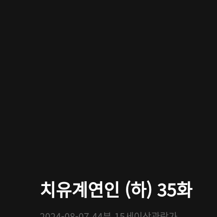
치유계연인 (하) 35화
2024-08-07
44분
15세이상관람가