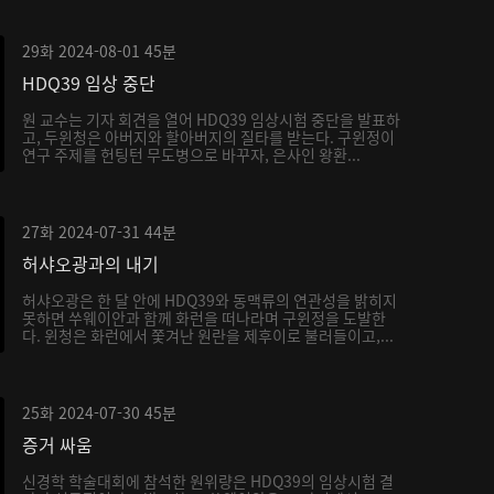
29화
2024-08-01
45분
HDQ39 임상 중단
원 교수는 기자 회견을 열어 HDQ39 임상시험 중단을 발표하
고, 두윈청은 아버지와 할아버지의 질타를 받는다. 구윈정이
연구 주제를 헌팅턴 무도병으로 바꾸자, 은사인 왕환...
27화
2024-07-31
44분
허샤오광과의 내기
허샤오광은 한 달 안에 HDQ39와 동맥류의 연관성을 밝히지
못하면 쑤웨이안과 함께 화런을 떠나라며 구윈정을 도발한
다. 윈청은 화런에서 쫓겨난 원란을 제후이로 불러들이고,...
25화
2024-07-30
45분
증거 싸움
신경학 학술대회에 참석한 원위량은 HDQ39의 임상시험 결