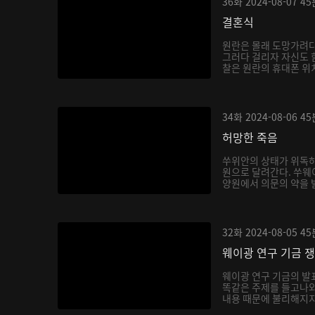
36화
2024-08-07
45
결혼식
원란은 몰래 도망가려다
그러다 걸리자 자신도 
찰은 원란의 휴대폰 위치
34화
2024-08-06
45
허망한 죽음
쑤위안의 상태가 위독하
원으로 달려간다. 쑤웨
양원에서 의문의 약을 
한...
32화
2024-08-05
45
웨이광 연구 기금 
웨이광 연구 기금의 
똑같은 주제를 들고나와
내용 때문에 불리해지지