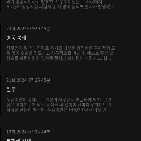
과가 성공적이라고 발표하고, 쑤웨이안은 그 자리에서
HDQ39 임상시험 피험자 중 세 명의 동맥류 환자가 발생했
는...
23화
2024-07-29
45분
병동 봉쇄
장무잉의 질책과 격려로 용기를 되찾은 팡밍판은 구윈정의 도
움 없이 수술을 집도하고 성공적으로 마친다. 페스트 환자 발
생으로 화런병원의 입원동 전처에 봉쇄령이 내려지고, 협...
21화
2024-07-25
45분
질투
쑤웨이안이 강제로 구윈정의 사무실로 출근하게 되자, 구윈
정은 여자친구가 남긴 음식을 싸 왔다며 날마다 쑤웨이안의
식사를 살뜰히 챙긴다. 쑤웨이안은 HDQ39 약물 이상 반...
19화
2024-07-24
44분
특허권 경쟁