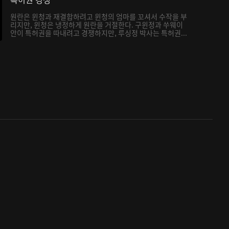
원란은 윈청과 재결합하려고 윈청의 엄마를 꼬셔서 수작을 부
리지만, 윈청은 냉정하게 원란을 거절한다. 구윈정과 쑤웨이
안이 특허권을 따내려고 경쟁하지만, 루싱정 박사는 특허권...