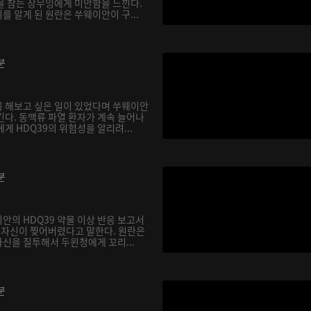
을 참는 장무잉에게 미안함을 느낀다.
 알게 된 원란은 쑤웨이안이 구...
분
 해보고 싶은 일이 있었다며 쑤웨이안
긴다. 동맥류 파열 환자가 계속 늘어나
게 HDQ39의 위험성을 알리려...
분
안의 HDQ39 약물 이상 반응 보고서
, 자신이 찢어버렸다고 말한다. 원란은
신을 질투해서 두윈청에게 꼬리...
분