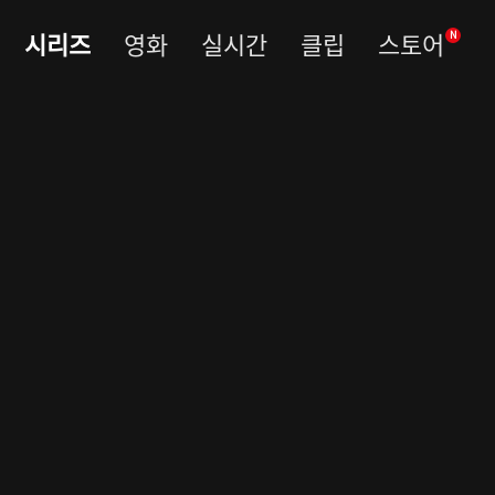
시리즈
영화
실시간
클립
스토어
N