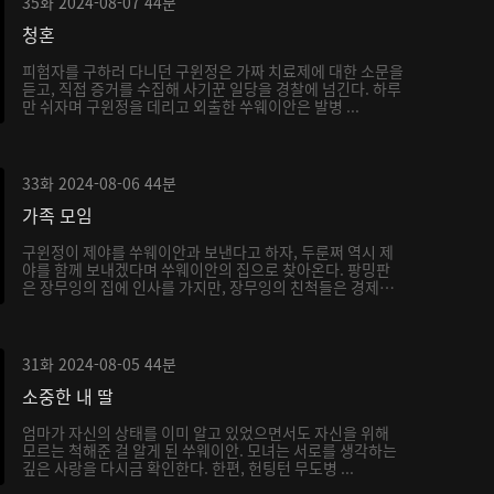
35화
2024-08-07
44분
청혼
피험자를 구하러 다니던 구윈정은 가짜 치료제에 대한 소문을
듣고, 직접 증거를 수집해 사기꾼 일당을 경찰에 넘긴다. 하루
만 쉬자며 구윈정을 데리고 외출한 쑤웨이안은 발병 ...
33화
2024-08-06
44분
가족 모임
구윈정이 제야를 쑤웨이안과 보낸다고 하자, 두룬쩌 역시 제
야를 함께 보내겠다며 쑤웨이안의 집으로 찾아온다. 팡밍판
은 장무잉의 집에 인사를 가지만, 장무잉의 친척들은 경제
적...
31화
2024-08-05
44분
소중한 내 딸
엄마가 자신의 상태를 이미 알고 있었으면서도 자신을 위해
모르는 척해준 걸 알게 된 쑤웨이안. 모녀는 서로를 생각하는
깊은 사랑을 다시금 확인한다. 한편, 헌팅턴 무도병 ...