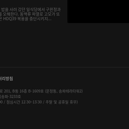
 밥을 사러 갔던 일식당에서 구윈정과
를 오해한다. 동맥류 파열로 고모가 또
 HDQ39 복용을 중단시키지...
처리방침
01, B동 16층 B-1609호 (문정동, 송파테라타워2)
울송파-3233호
:00 / 점심시간 12:30~13:30 / 주말 및 공휴일 휴무)