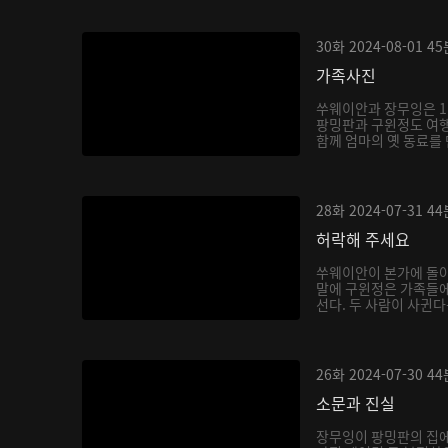
30화
2024-08-01
45
가족사진
쑤웨이안과 장무잉은 1
팡밍판과 구윈정도 여
함께 엄마의 옛 동료를 
28화
2024-07-31
44
허락해 주세요
쑤웨이안이 본가에 돌
말에 구윈정은 가족들
선다. 두 사람이 사귄
음...
26화
2024-07-30
44
소문과 진실
장무잉이 팡밍판의 집에