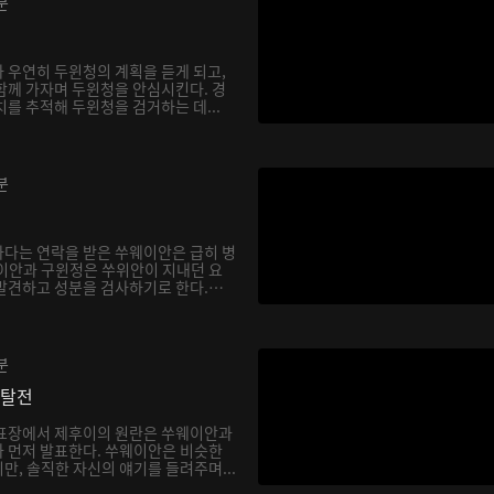
분
 우연히 두윈청의 계획을 듣게 되고,
함께 가자며 두윈청을 안심시킨다. 경
를 추적해 두윈청을 검거하는 데...
분
다는 연락을 받은 쑤웨이안은 급히 병
이안과 구윈정은 쑤위안이 지내던 요
발견하고 성분을 검사하기로 한다.
분
쟁탈전
발표장에서 제후이의 원란은 쑤웨이안과
 먼저 발표한다. 쑤웨이안은 비슷한
만, 솔직한 자신의 얘기를 들려주며...