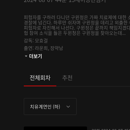
피험자를 구하러 다니던 구윈정은 가짜 치료제에 대한 
경찰에 넘긴다. 하루만 쉬자며 구윈정을 데리고 외출한
피험자로 자진해서 나선다. 구윈정은 끝까지 책임지겠
험 참여 소식을 들은 두윈청은 구윈정을 찾아오는데...
감독:
모효걸
출연:
라운희,
장약남
관람등급:
더보기
전체회차
추천
치유계연인 (하)