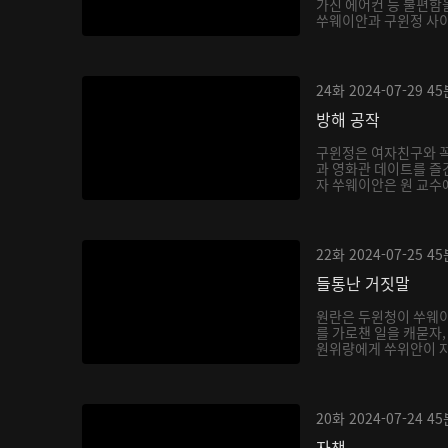
가진 에어컨 등 불편함
쑤웨이안과 구윈정 사이를
24화
2024-07-29
45
방해 공작
구윈정은 여자친구와 꼭
과 영화관 데이트를 즐
자 쑤웨이안은 원 교수에
22화
2024-07-25
45
들통난 거짓말
원란은 두윈청이 쑤웨이
를 가로챈 일을 캐묻자
원위량에게 쑤위안이 자
20화
2024-07-24
45
자책