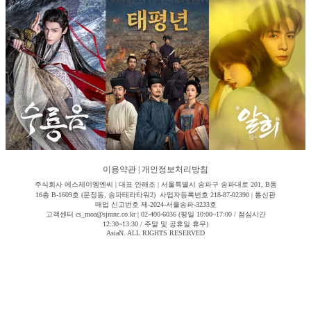
이용약관
|
개인정보처리방침
주식회사 에스제이엠엔씨 | 대표 안해조 | 서울특별시 송파구 송파대로 201, B동
16층 B-1609호 (문정동, 송파테라타워2) 사업자등록번호 218-87-02390 | 통신판
매업 신고번호 제-2024-서울송파-3233호
고객센터 cs_moa@sjmnc.co.kr | 02-400-6036 (평일 10:00~17:00 / 점심시간
12:30~13:30 / 주말 및 공휴일 휴무)
AsiaN. ALL RIGHTS RESERVED