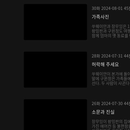
30화
2024-08-01
45
가족사진
쑤웨이안과 장무잉은 1
팡밍판과 구윈정도 여
함께 엄마의 옛 동료를 
28화
2024-07-31
44
허락해 주세요
쑤웨이안이 본가에 돌
말에 구윈정은 가족들
선다. 두 사람이 사귄
음...
26화
2024-07-30
44
소문과 진실
장무잉이 팡밍판의 집에
가진 에어컨 등 불편함