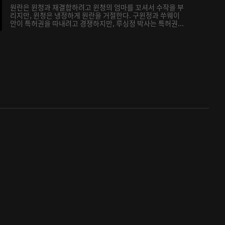
원란은 윈청과 재결합하려고 윈청의 엄마를 꼬셔서 수작을 부
리지만, 윈청은 냉정하게 원란을 거절한다. 구윈정과 쑤웨이
안이 특허권을 따내려고 경쟁하지만, 루싱정 박사는 특허권...