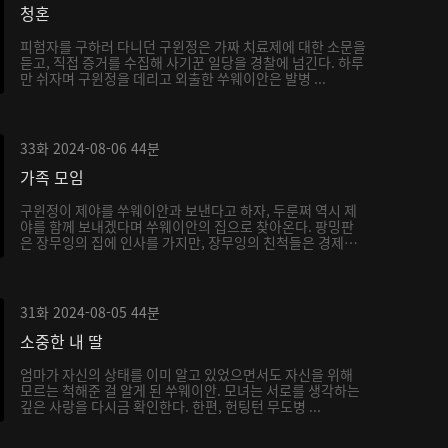
청혼
피험자를 구하러 다니던 구윈정은 가짜 치료제에 대한 소문을
듣고, 직접 증거를 수집해 사기꾼 일당을 경찰에 넘긴다. 하루
만 쉬자며 구윈정을 데리고 외출한 쑤웨이안은 발병 ...
33화
2024-08-06
44분
가족 모임
구윈정이 제야를 쑤웨이안과 보낸다고 하자, 두룬쩌 역시 제
야를 함께 보내겠다며 쑤웨이안의 집으로 찾아온다. 팡밍판
은 장무잉의 집에 인사를 가지만, 장무잉의 친척들은 경제
적...
31화
2024-08-05
44분
소중한 내 딸
엄마가 자신의 상태를 이미 알고 있었으면서도 자신을 위해
모르는 척해준 걸 알게 된 쑤웨이안. 모녀는 서로를 생각하는
깊은 사랑을 다시금 확인한다. 한편, 헌팅턴 무도병 ...