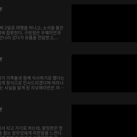
분
박 2일로 여행을 떠나고, 소식을 들은
행에 합류한다. 구윈정은 쑤웨이안과
만나러 갔다가 유품을 전달받고,...
분
아가 가족들과 함께 식사하기로 했다는
에게 정식으로 인사드리겠다며 따라나
다는 사실을 알게 된 자오메이란은 처
분
서 자고 가기로 하는데, 팡밍판은 망
을 참는 장무잉에게 미안함을 느낀다.