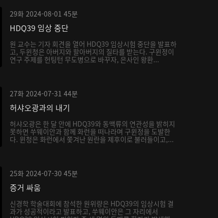
29화
2024-08-01
45분
HDQ39 임상 중단
원 교수는 기자 회견을 열어 HDQ39 임상시험 중단을 발표하
고, 두윈청은 아버지와 할아버지의 질타를 받는다. 구윈정이
연구 주제를 헌팅턴 무도병으로 바꾸자, 은사인 왕환...
27화
2024-07-31
44분
허샤오광과의 내기
허샤오광은 한 달 안에 HDQ39와 동맥류의 연관성을 밝히지
못하면 쑤웨이안과 함께 화런을 떠나라며 구윈정을 도발한
다. 윈청은 화런에서 쫓겨난 원란을 제후이로 불러들이고,...
25화
2024-07-30
45분
증거 싸움
신경학 학술대회에 참석한 원위량은 HDQ39의 임상시험 결
과가 성공적이라고 발표하고, 쑤웨이안은 그 자리에서