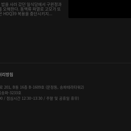
 밥을 사러 갔던 일식당에서 구윈정과
를 오해한다. 동맥류 파열로 고모가 또
 HDQ39 복용을 중단시키지...
처리방침
01, B동 16층 B-1609호 (문정동, 송파테라타워2)
울송파-3233호
:00 / 점심시간 12:30~13:30 / 주말 및 공휴일 휴무)