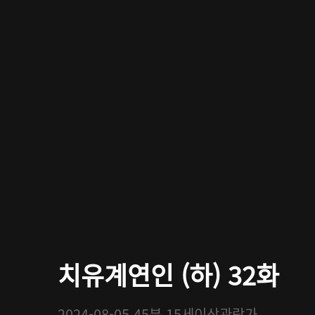
치유계연인 (하) 32화
2024-08-05
45분
15세이상관람가