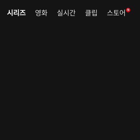
시리즈
영화
실시간
클립
스토어
N