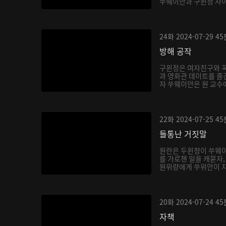
쑤웨이안과 구윈정 사이를
24화
2024-07-29
45
방해 공작
구윈정은 여자친구와 꼭
과 영화관 데이트를 즐
자 쑤웨이안은 원 교수에
22화
2024-07-25
45
들통난 거짓말
원란은 두윈청이 쑤웨이
를 가로챈 일을 캐묻자
원위량에게 쑤위안이 자
20화
2024-07-24
45
자책