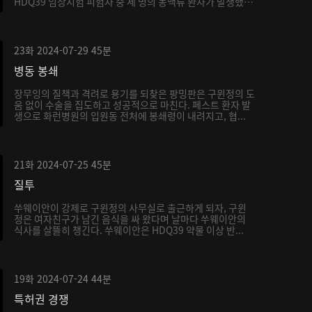
HDQ39 임상시험 피험자 중 세 명의 동맥류 환자가 발생했
는...
23화
2024-07-29
45분
병동 봉쇄
장무잉의 질책과 격려로 용기를 되찾은 팡밍판은 구윈정의 도
움 없이 수술을 집도하고 성공적으로 마친다. 페스트 환자 발
생으로 화런병원의 입원동 전처에 봉쇄령이 내려지고, 협...
21화
2024-07-25
45분
질투
쑤웨이안이 강제로 구윈정의 사무실로 출근하게 되자, 구윈
정은 여자친구가 남긴 음식을 싸 왔다며 날마다 쑤웨이안의
식사를 살뜰히 챙긴다. 쑤웨이안은 HDQ39 약물 이상 반...
19화
2024-07-24
44분
특허권 경쟁