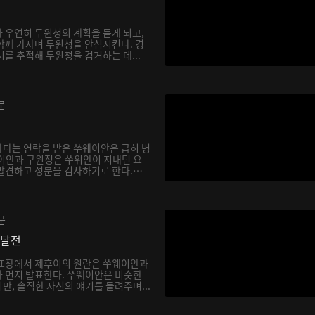
 우연히 두윈청의 계획을 듣게 되고,
함께 가자며 두윈청을 안심시킨다. 경
를 추적해 두윈청을 검거하는 데...
분
다는 연락을 받은 쑤웨이안은 급히 병
이안과 구윈정은 쑤위안이 지내던 요
발견하고 성분을 검사하기로 한다.
분
쟁탈전
발표장에서 제후이의 원란은 쑤웨이안과
 먼저 발표한다. 쑤웨이안은 비슷한
만, 솔직한 자신의 얘기를 들려주며...