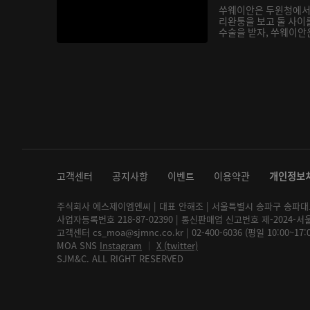
쑤웨이안은 두윈청에서
리완퉁을 보고 둘 사이
수술을 받자, 쑤웨이안은
고객센터
공지사항
이벤트
이용약관
개인정보
주식회사 에스제이엠엔씨 | 대표 안해조 | 서울특별시 송파구 송파대로 2
사업자등록번호 218-87-02390 | 통신판매업 신고번호 제-2024-서
고객센터 cs_moa@sjmnc.co.kr | 02-400-6036 (평일 10:00~17
MOA SNS
Instagram
│
X (twitter)
SJM&C. ALL RIGHT RESERVED