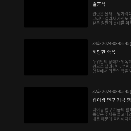
결혼식
원란은 몰래 도망가려다
그러다 걸리자 자신도 
찰은 원란의 휴대폰 위치
34화
2024-08-06
45
허망한 죽음
쑤위안의 상태가 위독하
원으로 달려간다. 쑤웨
양원에서 의문의 약을 
한...
32화
2024-08-05
45
웨이광 연구 기금 
웨이광 연구 기금의 
똑같은 주제를 들고나와
내용 때문에 불리해지지