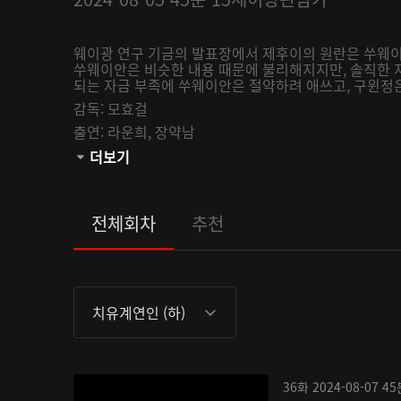
웨이광 연구 기금의 발표장에서 제후이의 원란은 쑤웨이
쑤웨이안은 비슷한 내용 때문에 불리해지지만, 솔직한 
되는 자금 부족에 쑤웨이안은 절약하려 애쓰고, 구윈정은
감독:
모효걸
출연:
라운희,
장약남
관람등급:
더보기
전체회차
추천
치유계연인 (하)
36화
2024-08-07
45