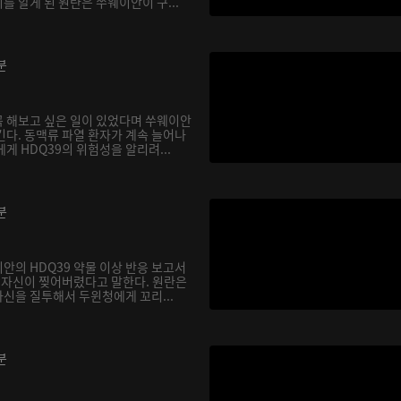
 알게 된 원란은 쑤웨이안이 구...
분
 해보고 싶은 일이 있었다며 쑤웨이안
긴다. 동맥류 파열 환자가 계속 늘어나
게 HDQ39의 위험성을 알리려...
분
안의 HDQ39 약물 이상 반응 보고서
, 자신이 찢어버렸다고 말한다. 원란은
신을 질투해서 두윈청에게 꼬리...
분