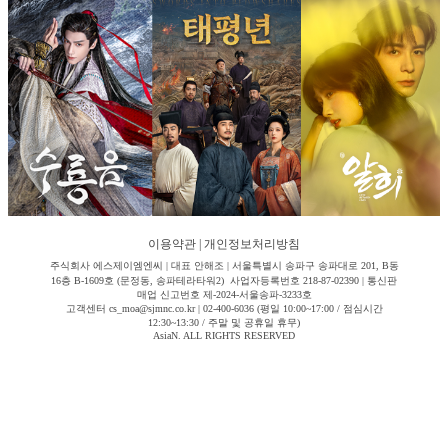
이용약관
|
개인정보처리방침
주식회사 에스제이엠엔씨 | 대표 안해조 | 서울특별시 송파구 송파대로 201, B동
16층 B-1609호 (문정동, 송파테라타워2) 사업자등록번호 218-87-02390 | 통신판
매업 신고번호 제-2024-서울송파-3233호
고객센터 cs_moa@sjmnc.co.kr | 02-400-6036 (평일 10:00~17:00 / 점심시간
12:30~13:30 / 주말 및 공휴일 휴무)
AsiaN. ALL RIGHTS RESERVED