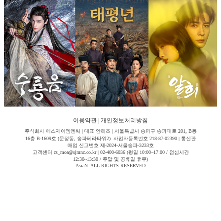
이용약관
|
개인정보처리방침
주식회사 에스제이엠엔씨 | 대표 안해조 | 서울특별시 송파구 송파대로 201, B동
16층 B-1609호 (문정동, 송파테라타워2) 사업자등록번호 218-87-02390 | 통신판
매업 신고번호 제-2024-서울송파-3233호
고객센터 cs_moa@sjmnc.co.kr | 02-400-6036 (평일 10:00~17:00 / 점심시간
12:30~13:30 / 주말 및 공휴일 휴무)
AsiaN. ALL RIGHTS RESERVED