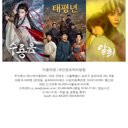
이용약관
|
개인정보처리방침
주식회사 에스제이엠엔씨 | 대표 안해조 | 서울특별시 송파구 송파대로 201, B동
16층 B-1609호 (문정동, 송파테라타워2) 사업자등록번호 218-87-02390 | 통신판
매업 신고번호 제-2024-서울송파-3233호
고객센터 cs_moa@sjmnc.co.kr | 02-400-6036 (평일 10:00~17:00 / 점심시간
12:30~13:30 / 주말 및 공휴일 휴무)
AsiaN. ALL RIGHTS RESERVED