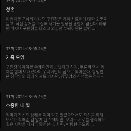
35화
2024-08-07
44분
청혼
피험자를 구하러 다니던 구윈정은 가짜 치료제에 대한 소문을
듣고, 직접 증거를 수집해 사기꾼 일당을 경찰에 넘긴다. 하루
만 쉬자며 구윈정을 데리고 외출한 쑤웨이안은 발병 ...
33화
2024-08-06
44분
가족 모임
구윈정이 제야를 쑤웨이안과 보낸다고 하자, 두룬쩌 역시 제
야를 함께 보내겠다며 쑤웨이안의 집으로 찾아온다. 팡밍판
은 장무잉의 집에 인사를 가지만, 장무잉의 친척들은 경제
적...
31화
2024-08-05
44분
소중한 내 딸
엄마가 자신의 상태를 이미 알고 있었으면서도 자신을 위해
모르는 척해준 걸 알게 된 쑤웨이안. 모녀는 서로를 생각하는
깊은 사랑을 다시금 확인한다. 한편, 헌팅턴 무도병 ...