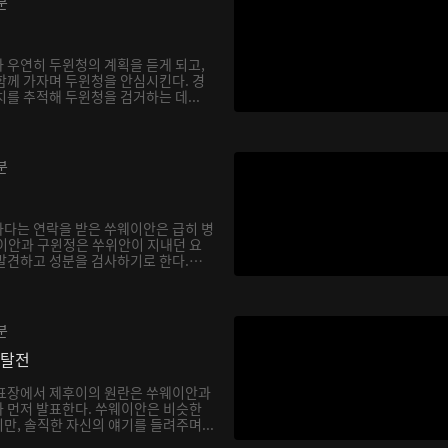
분
 우연히 두윈청의 계획을 듣게 되고,
함께 가자며 두윈청을 안심시킨다. 경
를 추적해 두윈청을 검거하는 데...
분
다는 연락을 받은 쑤웨이안은 급히 병
이안과 구윈정은 쑤위안이 지내던 요
발견하고 성분을 검사하기로 한다.
분
쟁탈전
발표장에서 제후이의 원란은 쑤웨이안과
 먼저 발표한다. 쑤웨이안은 비슷한
만, 솔직한 자신의 얘기를 들려주며...