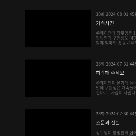
30화
2024-08-01
45
가족사진
쑤웨이안과 장무잉은 1
팡밍판과 구윈정도 여
함께 엄마의 옛 동료를 
28화
2024-07-31
44
허락해 주세요
쑤웨이안이 본가에 돌
말에 구윈정은 가족들
선다. 두 사람이 사귄
음...
26화
2024-07-30
44
소문과 진실
장무잉이 팡밍판의 집에