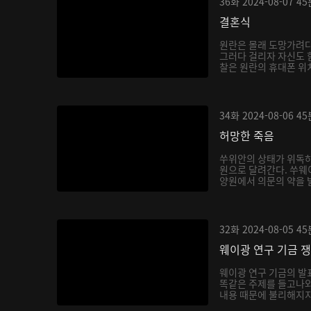
36화
2024-08-07
45
결혼식
원란은 몰래 도망가려다
그러다 걸리자 자신도 
찰은 원란의 휴대폰 위치
34화
2024-08-06
45
허망한 죽음
쑤위안의 상태가 위독하
원으로 달려간다. 쑤웨
양원에서 의문의 약을 
한...
32화
2024-08-05
45
웨이광 연구 기금 
웨이광 연구 기금의 
똑같은 주제를 들고나와
내용 때문에 불리해지지