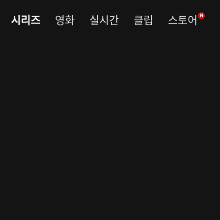
시리즈
영화
실시간
클립
스토어
N