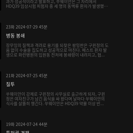
과가 성공적이라고 발표하고, 쑤웨이안은 그 자리에서
HDQ39 임상시험 피험자 중 세 명의 동맥류 환자가 발생했
는...
23화
2024-07-29
45분
병동 봉쇄
장무잉의 질책과 격려로 용기를 되찾은 팡밍판은 구윈정의 도
움 없이 수술을 집도하고 성공적으로 마친다. 페스트 환자 발
생으로 화런병원의 입원동 전처에 봉쇄령이 내려지고, 협...
21화
2024-07-25
45분
질투
쑤웨이안이 강제로 구윈정의 사무실로 출근하게 되자, 구윈
정은 여자친구가 남긴 음식을 싸 왔다며 날마다 쑤웨이안의
식사를 살뜰히 챙긴다. 쑤웨이안은 HDQ39 약물 이상 반...
19화
2024-07-24
44분
특허권 경쟁