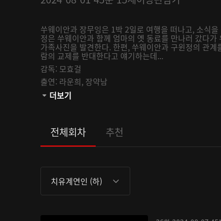
쑤웨이안과 장무잉은 1박 2일로 여행을 떠나고, 소식을
정은 쑤웨이안과 함께 엄마의 옛 동료를 만나러 갔다가
가족사진을 발견한다. 한편, 쑤웨이안과 구윈정의 관계
람의 교제를 반대한다고 얘기하는데...
감독:
모효걸
출연:
라운희,
장약남
관람등급:
더보기
전체회차
추천
치유계연인 (하)