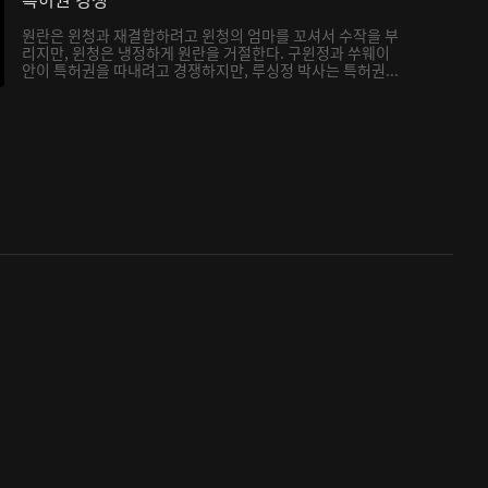
원란은 윈청과 재결합하려고 윈청의 엄마를 꼬셔서 수작을 부
리지만, 윈청은 냉정하게 원란을 거절한다. 구윈정과 쑤웨이
안이 특허권을 따내려고 경쟁하지만, 루싱정 박사는 특허권...