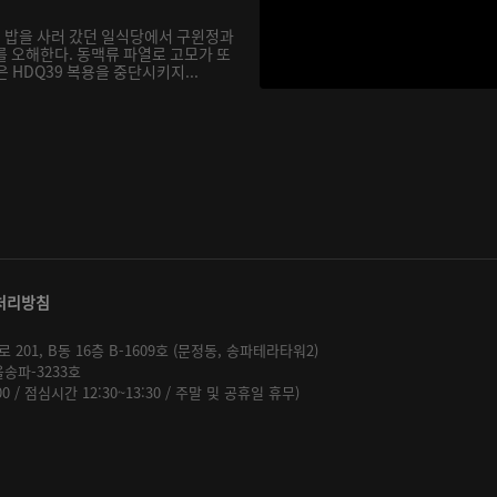
 밥을 사러 갔던 일식당에서 구윈정과
를 오해한다. 동맥류 파열로 고모가 또
 HDQ39 복용을 중단시키지...
처리방침
01, B동 16층 B-1609호 (문정동, 송파테라타워2)
울송파-3233호
:00 / 점심시간 12:30~13:30 / 주말 및 공휴일 휴무)