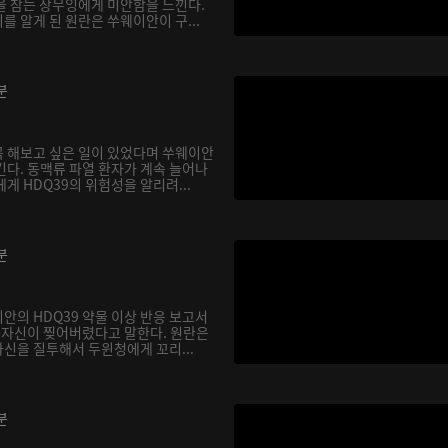
을 참는 장무잉에게 미안함을 느낀다.
 알게 된 원란은 쑤웨이안이 구...
분
 해보고 싶은 일이 있었다며 쑤웨이안
긴다. 동맥류 파열 환자가 계속 늘어나
게 HDQ39의 위험성을 알리려...
분
안의 HDQ39 약물 이상 반응 보고서
, 자신이 찢어버렸다고 말한다. 원란은
신을 질투해서 두윈청에게 꼬리...
분