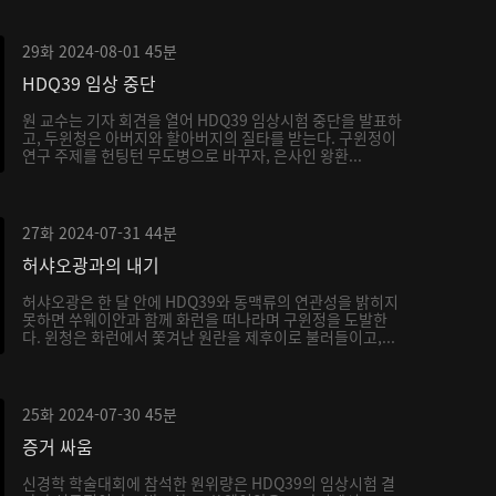
29화
2024-08-01
45분
HDQ39 임상 중단
원 교수는 기자 회견을 열어 HDQ39 임상시험 중단을 발표하
고, 두윈청은 아버지와 할아버지의 질타를 받는다. 구윈정이
연구 주제를 헌팅턴 무도병으로 바꾸자, 은사인 왕환...
27화
2024-07-31
44분
허샤오광과의 내기
허샤오광은 한 달 안에 HDQ39와 동맥류의 연관성을 밝히지
못하면 쑤웨이안과 함께 화런을 떠나라며 구윈정을 도발한
다. 윈청은 화런에서 쫓겨난 원란을 제후이로 불러들이고,...
25화
2024-07-30
45분
증거 싸움
신경학 학술대회에 참석한 원위량은 HDQ39의 임상시험 결