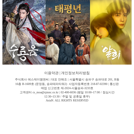
이용약관
|
개인정보처리방침
주식회사 에스제이엠엔씨 | 대표 안해조 | 서울특별시 송파구 송파대로 201, B동
16층 B-1609호 (문정동, 송파테라타워2) 사업자등록번호 218-87-02390 | 통신판
매업 신고번호 제-2024-서울송파-3233호
고객센터 cs_moa@sjmnc.co.kr | 02-400-6036 (평일 10:00~17:00 / 점심시간
12:30~13:30 / 주말 및 공휴일 휴무)
AsiaN. ALL RIGHTS RESERVED