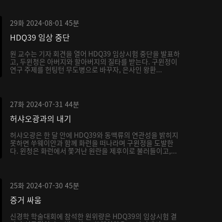
29화
2024-08-01
45분
HDQ39 임상 중단
원 교수는 기자 회견을 열어 HDQ39 임상시험 중단을 발표하
고, 두윈청은 아버지와 할아버지의 질타를 받는다. 구윈정이
연구 주제를 헌팅턴 무도병으로 바꾸자, 은사인 왕환...
27화
2024-07-31
44분
허샤오광과의 내기
허샤오광은 한 달 안에 HDQ39와 동맥류의 연관성을 밝히지
못하면 쑤웨이안과 함께 화런을 떠나라며 구윈정을 도발한
다. 윈청은 화런에서 쫓겨난 원란을 제후이로 불러들이고,...
25화
2024-07-30
45분
증거 싸움
신경학 학술대회에 참석한 원위량은 HDQ39의 임상시험 결