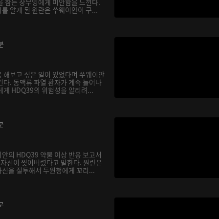
을 참는 장무잉에게 미안함을 느낀다.
 알게 된 원란은 쑤웨이안이 구...
분
 해보고 싶은 일이 있었다며 쑤웨이안
긴다. 동맥류 파열 환자가 계속 늘어나
게 HDQ39의 위험성을 알리려...
분
안의 HDQ39 약물 이상 반응 보고서
, 자신이 찢어버렸다고 말한다. 원란은
신을 질투해서 두윈청에게 꼬리...
분