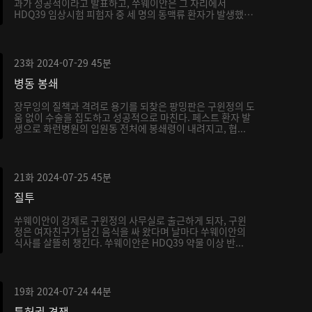
과가 성공적이라고 발표하고, 쑤웨이안은 그 자리에서
HDQ39 임상시험 피험자 중 세 명의 동맥류 환자가 발생했
는...
23화
2024-07-29
45분
병동 봉쇄
장무잉의 질책과 격려로 용기를 되찾은 팡밍판은 구윈정의 도
움 없이 수술을 집도하고 성공적으로 마친다. 페스트 환자 발
생으로 화런병원의 입원동 전처에 봉쇄령이 내려지고, 협...
21화
2024-07-25
45분
질투
쑤웨이안이 강제로 구윈정의 사무실로 출근하게 되자, 구윈
정은 여자친구가 남긴 음식을 싸 왔다며 날마다 쑤웨이안의
식사를 살뜰히 챙긴다. 쑤웨이안은 HDQ39 약물 이상 반...
19화
2024-07-24
44분
특허권 경쟁