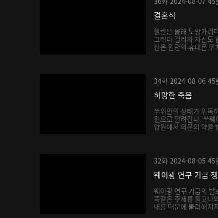
36화
2024-08-07
45
결혼식
원란은 몰래 도망가려다
그러다 걸리자 자신도 
찰은 원란의 휴대폰 위치
34화
2024-08-06
45
허망한 죽음
쑤위안의 상태가 위독하
원으로 달려간다. 쑤웨
양원에서 의문의 약을 
한...
32화
2024-08-05
45
웨이광 연구 기금 
웨이광 연구 기금의 
똑같은 주제를 들고나와
내용 때문에 불리해지지