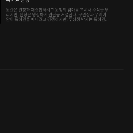
원란은 윈청과 재결합하려고 윈청의 엄마를 꼬셔서 수작을 부
리지만, 윈청은 냉정하게 원란을 거절한다. 구윈정과 쑤웨이
안이 특허권을 따내려고 경쟁하지만, 루싱정 박사는 특허권...