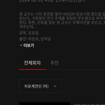
원 교수는 기자 회견을 열어 HDQ39 임상시험 중단을
받는다. 구윈정이 연구 주제를 헌팅턴 무도병으로 바꾸
한다. 한편, 은퇴를 앞둔 원 교수는 쑤웨이안을 부르고,
겨주는데...
감독:
모효걸
출연:
라운희,
장약남
관람등급:
더보기
전체회차
추천
치유계연인 (하)