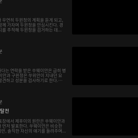
분
 우연히 두윈청의 계획을 듣게 되고,
함께 가자며 두윈청을 안심시킨다. 경
를 추적해 두윈청을 검거하는 데...
분
다는 연락을 받은 쑤웨이안은 급히 병
이안과 구윈정은 쑤위안이 지내던 요
발견하고 성분을 검사하기로 한다.
분
쟁탈전
발표장에서 제후이의 원란은 쑤웨이안과
 먼저 발표한다. 쑤웨이안은 비슷한
만, 솔직한 자신의 얘기를 들려주며...