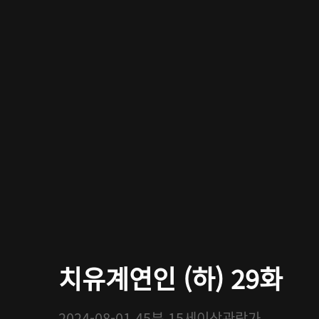
치유계연인 (하) 29화
2024-08-01
45분
15세이상관람가