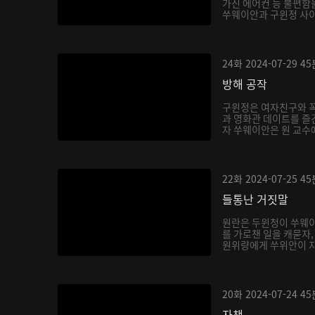
가진 에어컨 등 불편함
쑤웨이안과 구윈정 사이를
24화
2024-07-29
45
방해 공작
구윈정은 여자친구와 꼭
과 영화관 데이트를 즐
자 쑤웨이안은 원 교수에
22화
2024-07-25
45
들통난 거짓말
원란은 두윈청이 쑤웨이
를 가로챈 일을 캐묻자
원위량에게 쑤위안이 자
20화
2024-07-24
45
자책