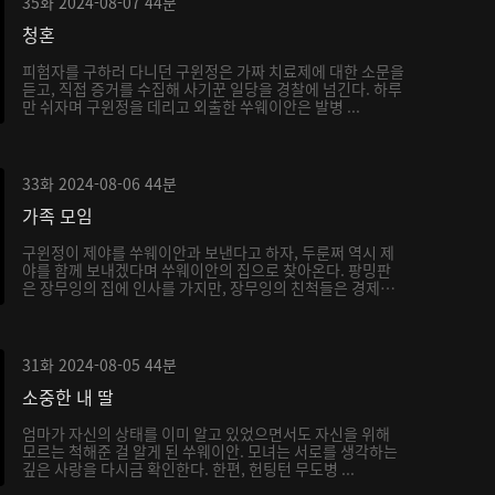
35화
2024-08-07
44분
청혼
피험자를 구하러 다니던 구윈정은 가짜 치료제에 대한 소문을
듣고, 직접 증거를 수집해 사기꾼 일당을 경찰에 넘긴다. 하루
만 쉬자며 구윈정을 데리고 외출한 쑤웨이안은 발병 ...
33화
2024-08-06
44분
가족 모임
구윈정이 제야를 쑤웨이안과 보낸다고 하자, 두룬쩌 역시 제
야를 함께 보내겠다며 쑤웨이안의 집으로 찾아온다. 팡밍판
은 장무잉의 집에 인사를 가지만, 장무잉의 친척들은 경제
적...
31화
2024-08-05
44분
소중한 내 딸
엄마가 자신의 상태를 이미 알고 있었으면서도 자신을 위해
모르는 척해준 걸 알게 된 쑤웨이안. 모녀는 서로를 생각하는
깊은 사랑을 다시금 확인한다. 한편, 헌팅턴 무도병 ...