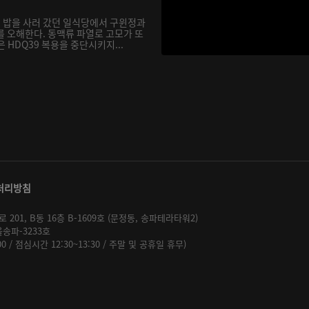
 밥을 사러 갔던 일식당에서 구윈정과
를 오해한다. 동맥류 파열로 고모가 또
 HDQ39 복용을 중단시키지...
처리방침
01, B동 16층 B-1609호 (문정동, 송파테라타워2)
울송파-3233호
:00 / 점심시간 12:30~13:30 / 주말 및 공휴일 휴무)