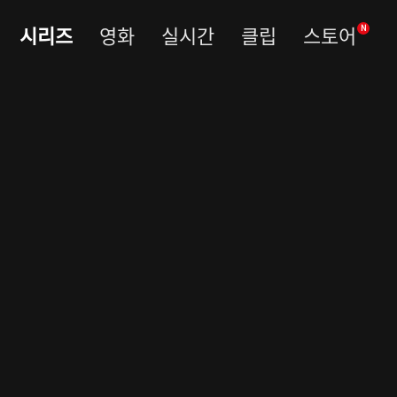
시리즈
영화
실시간
클립
스토어
N