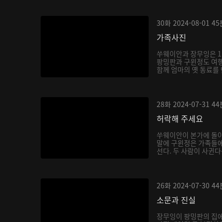
30화
2024-08-01
45
가족사진
쑤웨이안과 장무잉은 1
팡밍판과 구윈정도 여
함께 엄마의 옛 동료를 
28화
2024-07-31
44
허락해 주세요
쑤웨이안이 본가에 돌
말에 구윈정은 가족들
선다. 두 사람이 사귄
음...
26화
2024-07-30
44
소문과 진실
장무잉이 팡밍판의 집에