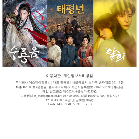
이용약관
|
개인정보처리방침
주식회사 에스제이엠엔씨 | 대표 안해조 | 서울특별시 송파구 송파대로 201, B동
16층 B-1609호 (문정동, 송파테라타워2) 사업자등록번호 218-87-02390 | 통신판
매업 신고번호 제-2024-서울송파-3233호
고객센터 cs_moa@sjmnc.co.kr | 02-400-6036 (평일 10:00~17:00 / 점심시간
12:30~13:30 / 주말 및 공휴일 휴무)
AsiaN. ALL RIGHTS RESERVED