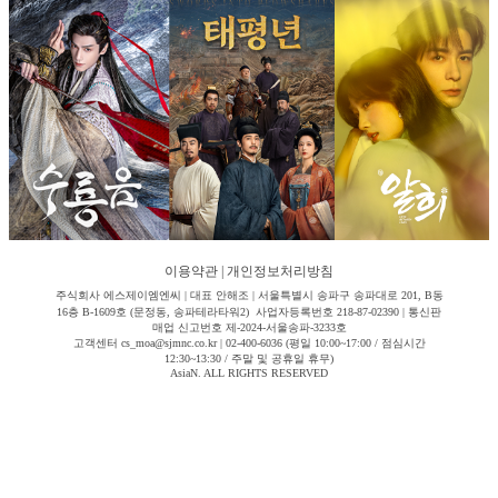
이용약관
|
개인정보처리방침
주식회사 에스제이엠엔씨 | 대표 안해조 | 서울특별시 송파구 송파대로 201, B동
16층 B-1609호 (문정동, 송파테라타워2) 사업자등록번호 218-87-02390 | 통신판
매업 신고번호 제-2024-서울송파-3233호
고객센터 cs_moa@sjmnc.co.kr | 02-400-6036 (평일 10:00~17:00 / 점심시간
12:30~13:30 / 주말 및 공휴일 휴무)
AsiaN. ALL RIGHTS RESERVED