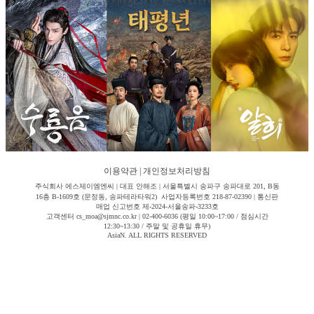
이용약관
|
개인정보처리방침
주식회사 에스제이엠엔씨 | 대표 안해조 | 서울특별시 송파구 송파대로 201, B동
16층 B-1609호 (문정동, 송파테라타워2) 사업자등록번호 218-87-02390 | 통신판
매업 신고번호 제-2024-서울송파-3233호
고객센터 cs_moa@sjmnc.co.kr | 02-400-6036 (평일 10:00~17:00 / 점심시간
12:30~13:30 / 주말 및 공휴일 휴무)
AsiaN. ALL RIGHTS RESERVED