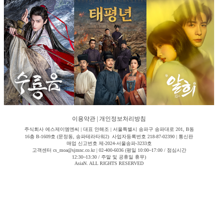
이용약관
|
개인정보처리방침
주식회사 에스제이엠엔씨 | 대표 안해조 | 서울특별시 송파구 송파대로 201, B동
16층 B-1609호 (문정동, 송파테라타워2) 사업자등록번호 218-87-02390 | 통신판
매업 신고번호 제-2024-서울송파-3233호
고객센터 cs_moa@sjmnc.co.kr | 02-400-6036 (평일 10:00~17:00 / 점심시간
12:30~13:30 / 주말 및 공휴일 휴무)
AsiaN. ALL RIGHTS RESERVED