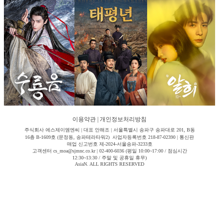
이용약관
|
개인정보처리방침
주식회사 에스제이엠엔씨 | 대표 안해조 | 서울특별시 송파구 송파대로 201, B동
16층 B-1609호 (문정동, 송파테라타워2) 사업자등록번호 218-87-02390 | 통신판
매업 신고번호 제-2024-서울송파-3233호
고객센터 cs_moa@sjmnc.co.kr | 02-400-6036 (평일 10:00~17:00 / 점심시간
12:30~13:30 / 주말 및 공휴일 휴무)
AsiaN. ALL RIGHTS RESERVED