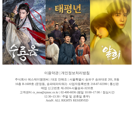
이용약관
|
개인정보처리방침
주식회사 에스제이엠엔씨 | 대표 안해조 | 서울특별시 송파구 송파대로 201, B동
16층 B-1609호 (문정동, 송파테라타워2) 사업자등록번호 218-87-02390 | 통신판
매업 신고번호 제-2024-서울송파-3233호
고객센터 cs_moa@sjmnc.co.kr | 02-400-6036 (평일 10:00~17:00 / 점심시간
12:30~13:30 / 주말 및 공휴일 휴무)
AsiaN. ALL RIGHTS RESERVED