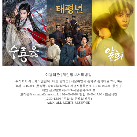
이용약관
|
개인정보처리방침
주식회사 에스제이엠엔씨 | 대표 안해조 | 서울특별시 송파구 송파대로 201, B동
16층 B-1609호 (문정동, 송파테라타워2) 사업자등록번호 218-87-02390 | 통신판
매업 신고번호 제-2024-서울송파-3233호
고객센터 cs_moa@sjmnc.co.kr | 02-400-6036 (평일 10:00~17:00 / 점심시간
12:30~13:30 / 주말 및 공휴일 휴무)
AsiaN. ALL RIGHTS RESERVED