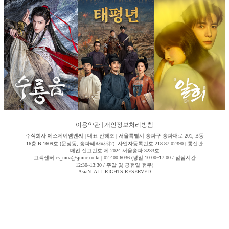
이용약관
|
개인정보처리방침
주식회사 에스제이엠엔씨 | 대표 안해조 | 서울특별시 송파구 송파대로 201, B동
16층 B-1609호 (문정동, 송파테라타워2) 사업자등록번호 218-87-02390 | 통신판
매업 신고번호 제-2024-서울송파-3233호
고객센터 cs_moa@sjmnc.co.kr | 02-400-6036 (평일 10:00~17:00 / 점심시간
12:30~13:30 / 주말 및 공휴일 휴무)
AsiaN. ALL RIGHTS RESERVED