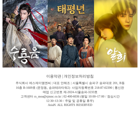
이용약관
|
개인정보처리방침
주식회사 에스제이엠엔씨 | 대표 안해조 | 서울특별시 송파구 송파대로 201, B동
16층 B-1609호 (문정동, 송파테라타워2) 사업자등록번호 218-87-02390 | 통신판
매업 신고번호 제-2024-서울송파-3233호
고객센터 cs_moa@sjmnc.co.kr | 02-400-6036 (평일 10:00~17:00 / 점심시간
12:30~13:30 / 주말 및 공휴일 휴무)
AsiaN. ALL RIGHTS RESERVED