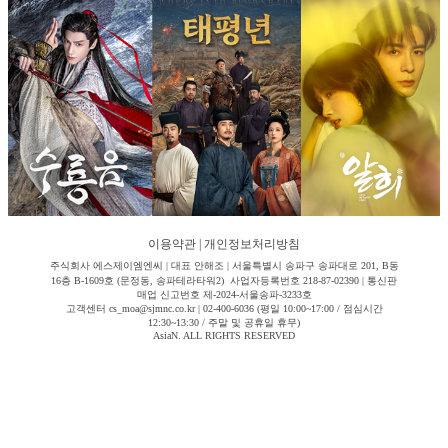
이용약관
|
개인정보처리방침
주식회사 에스제이엠엔씨 | 대표 안해조 | 서울특별시 송파구 송파대로 201, B동
16층 B-1609호 (문정동, 송파테라타워2) 사업자등록번호 218-87-02390 | 통신판
매업 신고번호 제-2024-서울송파-3233호
고객센터 cs_moa@sjmnc.co.kr | 02-400-6036 (평일 10:00~17:00 / 점심시간
12:30~13:30 / 주말 및 공휴일 휴무)
AsiaN. ALL RIGHTS RESERVED