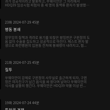
과가 성공적이라고 발표하고, 쑤웨이안은 그 자리에서
HDQ39 임상시험 피험자 중 세 명의 동맥류 환자가 발생했
는...
23화
2024-07-29
45분
병동 봉쇄
장무잉의 질책과 격려로 용기를 되찾은 팡밍판은 구윈정의 도
움 없이 수술을 집도하고 성공적으로 마친다. 페스트 환자 발
생으로 화런병원의 입원동 전처에 봉쇄령이 내려지고, 협...
21화
2024-07-25
45분
질투
쑤웨이안이 강제로 구윈정의 사무실로 출근하게 되자, 구윈
정은 여자친구가 남긴 음식을 싸 왔다며 날마다 쑤웨이안의
식사를 살뜰히 챙긴다. 쑤웨이안은 HDQ39 약물 이상 반...
19화
2024-07-24
44분
특허권 경쟁