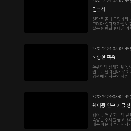
36화
2024-08-07
45
결혼식
원란은 몰래 도망가려다
그러다 걸리자 자신도 
찰은 원란의 휴대폰 위치
34화
2024-08-06
45
허망한 죽음
쑤위안의 상태가 위독하
원으로 달려간다. 쑤웨
양원에서 의문의 약을 
한...
32화
2024-08-05
45
웨이광 연구 기금 
웨이광 연구 기금의 
똑같은 주제를 들고나와
내용 때문에 불리해지지