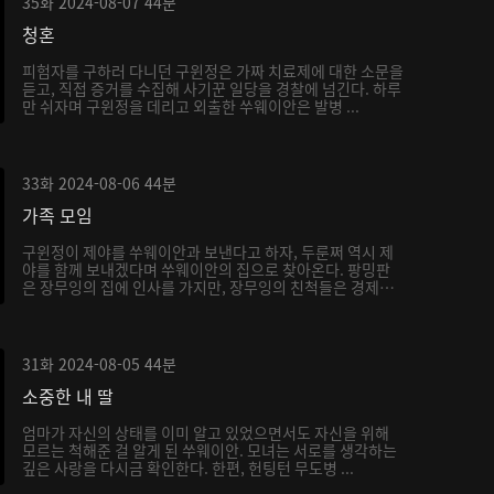
35화
2024-08-07
44분
청혼
피험자를 구하러 다니던 구윈정은 가짜 치료제에 대한 소문을
듣고, 직접 증거를 수집해 사기꾼 일당을 경찰에 넘긴다. 하루
만 쉬자며 구윈정을 데리고 외출한 쑤웨이안은 발병 ...
33화
2024-08-06
44분
가족 모임
구윈정이 제야를 쑤웨이안과 보낸다고 하자, 두룬쩌 역시 제
야를 함께 보내겠다며 쑤웨이안의 집으로 찾아온다. 팡밍판
은 장무잉의 집에 인사를 가지만, 장무잉의 친척들은 경제
적...
31화
2024-08-05
44분
소중한 내 딸
엄마가 자신의 상태를 이미 알고 있었으면서도 자신을 위해
모르는 척해준 걸 알게 된 쑤웨이안. 모녀는 서로를 생각하는
깊은 사랑을 다시금 확인한다. 한편, 헌팅턴 무도병 ...