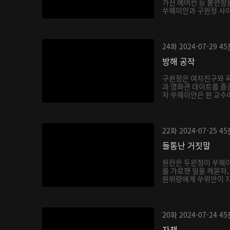
가진 에어컨 등 불편함
쑤웨이안과 구윈정 사이를
24화
2024-07-29
45
방해 공작
구윈정은 여자친구와 꼭
과 영화관 데이트를 즐
자 쑤웨이안은 원 교수에
22화
2024-07-25
45
들통난 거짓말
원란은 두윈청이 쑤웨이
를 가로챈 일을 캐묻자
원위량에게 쑤위안이 자
20화
2024-07-24
45
자책