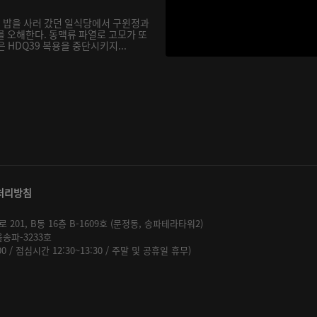
 밥을 사러 갔던 일식당에서 구윈정과
를 오해한다. 동맥류 파열로 고모가 또
 HDQ39 복용을 중단시키지...
처리방침
01, B동 16층 B-1609호 (문정동, 송파테라타워2)
울송파-3233호
:00 / 점심시간 12:30~13:30 / 주말 및 공휴일 휴무)