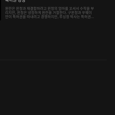
원란은 윈청과 재결합하려고 윈청의 엄마를 꼬셔서 수작을 부
리지만, 윈청은 냉정하게 원란을 거절한다. 구윈정과 쑤웨이
안이 특허권을 따내려고 경쟁하지만, 루싱정 박사는 특허권...