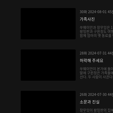
30화
2024-08-01
45
가족사진
쑤웨이안과 장무잉은 1
팡밍판과 구윈정도 여
함께 엄마의 옛 동료를 
28화
2024-07-31
44
허락해 주세요
쑤웨이안이 본가에 돌
말에 구윈정은 가족들
선다. 두 사람이 사귄
음...
26화
2024-07-30
44
소문과 진실
장무잉이 팡밍판의 집에