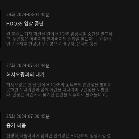
29화
2024-08-01
45분
HDQ39 임상 중단
원 교수는 기자 회견을 열어 HDQ39 임상시험 중단을 발표하
고, 두윈청은 아버지와 할아버지의 질타를 받는다. 구윈정이
연구 주제를 헌팅턴 무도병으로 바꾸자, 은사인 왕환...
27화
2024-07-31
44분
허샤오광과의 내기
허샤오광은 한 달 안에 HDQ39와 동맥류의 연관성을 밝히지
못하면 쑤웨이안과 함께 화런을 떠나라며 구윈정을 도발한
다. 윈청은 화런에서 쫓겨난 원란을 제후이로 불러들이고,...
25화
2024-07-30
45분
증거 싸움
신경학 학술대회에 참석한 원위량은 HDQ39의 임상시험 결