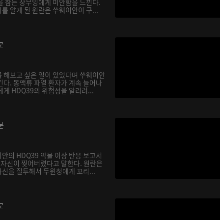
을 참는 장무잉에게 미안함을 느낀다.
 알게 된 원란은 쑤웨이안이 구...
분
 해보고 싶은 일이 있었다며 쑤웨이안
긴다. 동맥류 파열 환자가 계속 늘어나
게 HDQ39의 위험성을 알리려...
분
안의 HDQ39 약물 이상 반응 보고서
, 자신이 찢어버렸다고 말한다. 원란은
신을 질투해서 두윈청에게 꼬리...
분