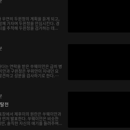
분
 우연히 두윈청의 계획을 듣게 되고,
함께 가자며 두윈청을 안심시킨다. 경
를 추적해 두윈청을 검거하는 데...
분
다는 연락을 받은 쑤웨이안은 급히 병
이안과 구윈정은 쑤위안이 지내던 요
발견하고 성분을 검사하기로 한다.
분
쟁탈전
발표장에서 제후이의 원란은 쑤웨이안과
 먼저 발표한다. 쑤웨이안은 비슷한
만, 솔직한 자신의 얘기를 들려주며...