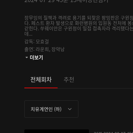
장무잉의 질책과 격려로 용기를 되찾은 팡밍판은 구윈정
다. 페스트 환자 발생으로 화런병원의 입원동 전처에 
갇힌다. 쑤웨이안은 구윈정이 밀접 접촉자라 격리됐다
데...
감독:
모효걸
출연:
라운희,
장약남
관람등급:
더보기
전체회차
추천
치유계연인 (하)