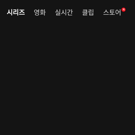
시리즈
영화
실시간
클립
스토어
N