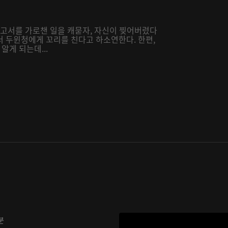
보고서를 가로챈 일을 캐묻자, 자신이 찢어버렸다
서 두윈청에게 꼬리를 친다고 하소연한다. 한편,
게 되는데...
분