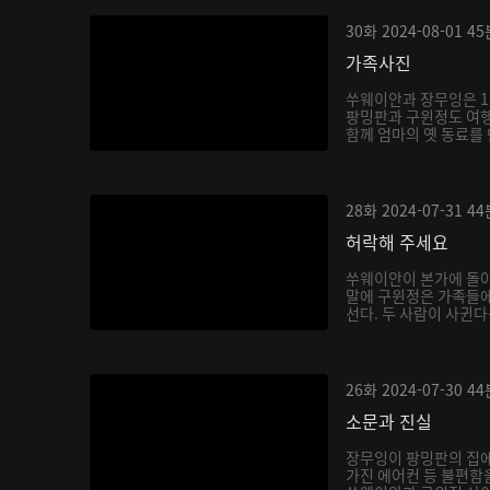
30화
2024-08-01
45
가족사진
쑤웨이안과 장무잉은 1
팡밍판과 구윈정도 여
함께 엄마의 옛 동료를 
28화
2024-07-31
44
허락해 주세요
쑤웨이안이 본가에 돌
말에 구윈정은 가족들
선다. 두 사람이 사귄
음...
26화
2024-07-30
44
소문과 진실
장무잉이 팡밍판의 집에
가진 에어컨 등 불편함