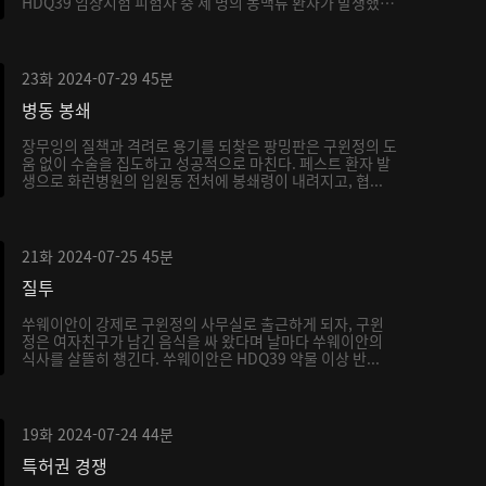
HDQ39 임상시험 피험자 중 세 명의 동맥류 환자가 발생했
는...
23화
2024-07-29
45분
병동 봉쇄
장무잉의 질책과 격려로 용기를 되찾은 팡밍판은 구윈정의 도
움 없이 수술을 집도하고 성공적으로 마친다. 페스트 환자 발
생으로 화런병원의 입원동 전처에 봉쇄령이 내려지고, 협...
21화
2024-07-25
45분
질투
쑤웨이안이 강제로 구윈정의 사무실로 출근하게 되자, 구윈
정은 여자친구가 남긴 음식을 싸 왔다며 날마다 쑤웨이안의
식사를 살뜰히 챙긴다. 쑤웨이안은 HDQ39 약물 이상 반...
19화
2024-07-24
44분
특허권 경쟁