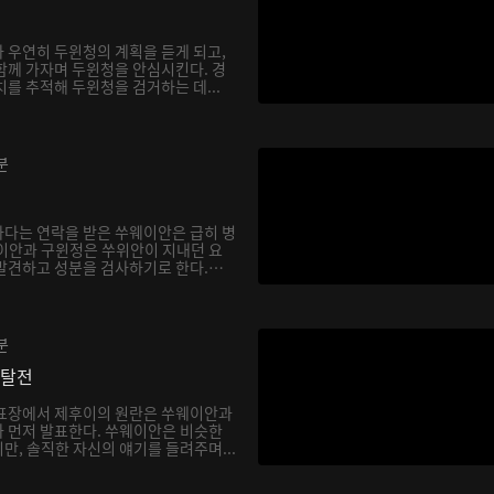
 우연히 두윈청의 계획을 듣게 되고,
함께 가자며 두윈청을 안심시킨다. 경
를 추적해 두윈청을 검거하는 데...
분
다는 연락을 받은 쑤웨이안은 급히 병
이안과 구윈정은 쑤위안이 지내던 요
발견하고 성분을 검사하기로 한다.
분
쟁탈전
발표장에서 제후이의 원란은 쑤웨이안과
 먼저 발표한다. 쑤웨이안은 비슷한
만, 솔직한 자신의 얘기를 들려주며...