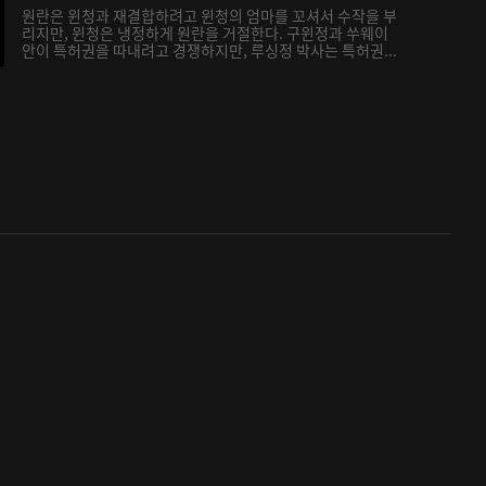
원란은 윈청과 재결합하려고 윈청의 엄마를 꼬셔서 수작을 부
리지만, 윈청은 냉정하게 원란을 거절한다. 구윈정과 쑤웨이
안이 특허권을 따내려고 경쟁하지만, 루싱정 박사는 특허권...