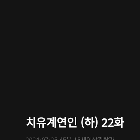
치유계연인 (하) 22화
2024-07-25
45분
15세이상관람가