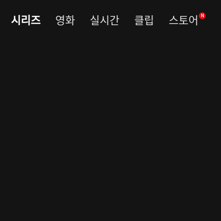
시리즈
영화
실시간
클립
스토어
N