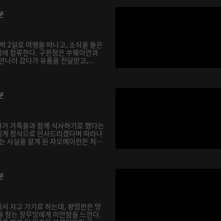
분
박 2일로 여행을 떠나고, 소식을 들은
행에 합류한다. 구윈정은 쑤웨이안과
만나러 갔다가 유품을 전달받고,...
분
아가 가족들과 함께 식사하기로 했다는
에게 정식으로 인사드리겠다며 따라나
다는 사실을 알게 된 자오메이란은 처
분
서 자고 가기로 하는데, 팡밍판은 망
을 참는 장무잉에게 미안함을 느낀다.