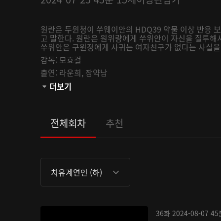
원란은 두윈청이 쑤웨이안의 HDQ39 약물 이상 반응 
고 말한다. 원란은 원위량에게 쑤위안이 자신을 질투해
쑤위안은 구윈정에게 사귀는 여자친구가 없다는 사실을 알
감독:
모효걸
출연:
라운희,
장약남
관람등급:
더보기
전체회차
추천
치유계연인 (하)
36화
2024-08-07
45