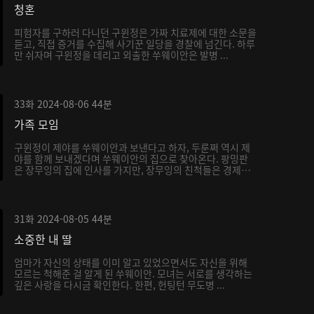
청혼
피험자를 구하러 다니던 구윈정은 가짜 치료제에 대한 소문을
듣고, 직접 증거를 수집해 사기꾼 일당을 경찰에 넘긴다. 하루
만 쉬자며 구윈정을 데리고 외출한 쑤웨이안은 발병 ...
33화
2024-08-06
44분
가족 모임
구윈정이 제야를 쑤웨이안과 보낸다고 하자, 두룬쩌 역시 제
야를 함께 보내겠다며 쑤웨이안의 집으로 찾아온다. 팡밍판
은 장무잉의 집에 인사를 가지만, 장무잉의 친척들은 경제
적...
31화
2024-08-05
44분
소중한 내 딸
엄마가 자신의 상태를 이미 알고 있었으면서도 자신을 위해
모르는 척해준 걸 알게 된 쑤웨이안. 모녀는 서로를 생각하는
깊은 사랑을 다시금 확인한다. 한편, 헌팅턴 무도병 ...