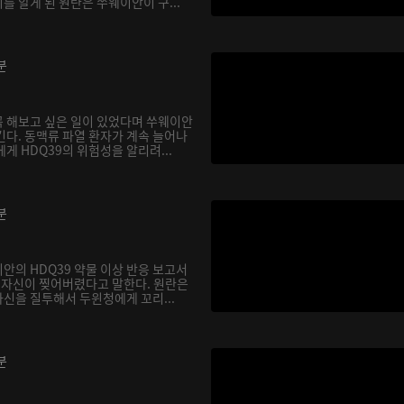
 알게 된 원란은 쑤웨이안이 구...
분
 해보고 싶은 일이 있었다며 쑤웨이안
긴다. 동맥류 파열 환자가 계속 늘어나
게 HDQ39의 위험성을 알리려...
분
안의 HDQ39 약물 이상 반응 보고서
, 자신이 찢어버렸다고 말한다. 원란은
신을 질투해서 두윈청에게 꼬리...
분