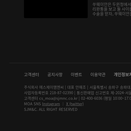
쑤웨이안은 두윈청에서
리완퉁을 보고 둘 사이
수술을 받자, 쑤웨이안은
고객센터
공지사항
이벤트
이용약관
개인정보
주식회사 에스제이엠엔씨 | 대표 안해조 | 서울특별시 송파구 송파대로 2
사업자등록번호 218-87-02390 | 통신판매업 신고번호 제-2024-서
고객센터 cs_moa@sjmnc.co.kr | 02-400-6036 (평일 10:00~17
MOA SNS
Instagram
│
X (twitter)
SJM&C. ALL RIGHT RESERVED