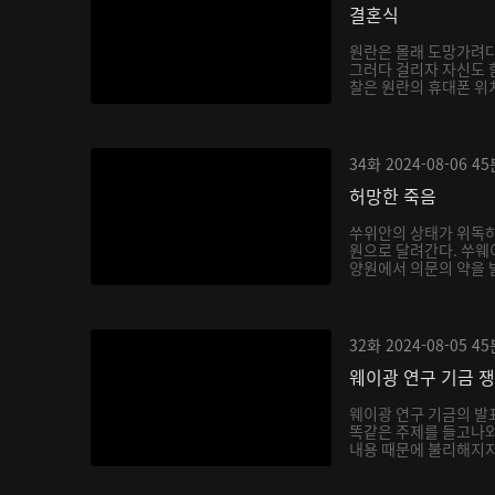
결혼식
원란은 몰래 도망가려다
그러다 걸리자 자신도 
찰은 원란의 휴대폰 위치
34화
2024-08-06
45
허망한 죽음
쑤위안의 상태가 위독하
원으로 달려간다. 쑤웨
양원에서 의문의 약을 
한...
32화
2024-08-05
45
웨이광 연구 기금 
웨이광 연구 기금의 
똑같은 주제를 들고나와
내용 때문에 불리해지지