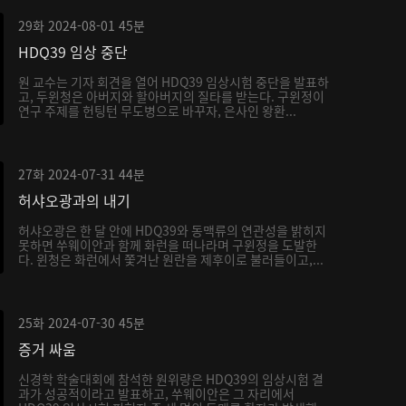
29화
2024-08-01
45분
HDQ39 임상 중단
원 교수는 기자 회견을 열어 HDQ39 임상시험 중단을 발표하
고, 두윈청은 아버지와 할아버지의 질타를 받는다. 구윈정이
연구 주제를 헌팅턴 무도병으로 바꾸자, 은사인 왕환...
27화
2024-07-31
44분
허샤오광과의 내기
허샤오광은 한 달 안에 HDQ39와 동맥류의 연관성을 밝히지
못하면 쑤웨이안과 함께 화런을 떠나라며 구윈정을 도발한
다. 윈청은 화런에서 쫓겨난 원란을 제후이로 불러들이고,...
25화
2024-07-30
45분
증거 싸움
신경학 학술대회에 참석한 원위량은 HDQ39의 임상시험 결
과가 성공적이라고 발표하고, 쑤웨이안은 그 자리에서