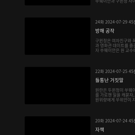
쑤웨이안과 구윈정 사이를
24화
2024-07-29
45
방해 공작
구윈정은 여자친구와 꼭
과 영화관 데이트를 즐
자 쑤웨이안은 원 교수에
22화
2024-07-25
45
들통난 거짓말
원란은 두윈청이 쑤웨이
를 가로챈 일을 캐묻자
원위량에게 쑤위안이 자
20화
2024-07-24
45
자책