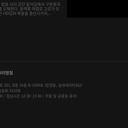
 밥을 사러 갔던 일식당에서 구윈정과
를 오해한다. 동맥류 파열로 고모가 또
 HDQ39 복용을 중단시키지...
처리방침
01, B동 16층 B-1609호 (문정동, 송파테라타워2)
울송파-3233호
:00 / 점심시간 12:30~13:30 / 주말 및 공휴일 휴무)