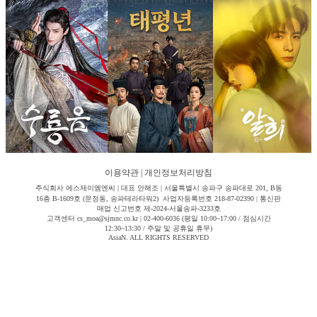
이용약관
|
개인정보처리방침
주식회사 에스제이엠엔씨 | 대표 안해조 | 서울특별시 송파구 송파대로 201, B동
16층 B-1609호 (문정동, 송파테라타워2) 사업자등록번호 218-87-02390 | 통신판
매업 신고번호 제-2024-서울송파-3233호
고객센터 cs_moa@sjmnc.co.kr | 02-400-6036 (평일 10:00~17:00 / 점심시간
12:30~13:30 / 주말 및 공휴일 휴무)
AsiaN. ALL RIGHTS RESERVED