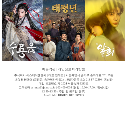
이용약관
|
개인정보처리방침
주식회사 에스제이엠엔씨 | 대표 안해조 | 서울특별시 송파구 송파대로 201, B동
16층 B-1609호 (문정동, 송파테라타워2) 사업자등록번호 218-87-02390 | 통신판
매업 신고번호 제-2024-서울송파-3233호
고객센터 cs_moa@sjmnc.co.kr | 02-400-6036 (평일 10:00~17:00 / 점심시간
12:30~13:30 / 주말 및 공휴일 휴무)
AsiaN. ALL RIGHTS RESERVED