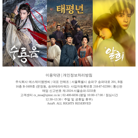
이용약관
|
개인정보처리방침
주식회사 에스제이엠엔씨 | 대표 안해조 | 서울특별시 송파구 송파대로 201, B동
16층 B-1609호 (문정동, 송파테라타워2) 사업자등록번호 218-87-02390 | 통신판
매업 신고번호 제-2024-서울송파-3233호
고객센터 cs_moa@sjmnc.co.kr | 02-400-6036 (평일 10:00~17:00 / 점심시간
12:30~13:30 / 주말 및 공휴일 휴무)
AsiaN. ALL RIGHTS RESERVED