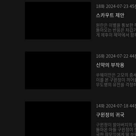
18화
2024-07-23
45
스카우트 제안
원란은 이별을 통보한
돌아오는 반응은 차갑기
게 제후이 제약에서 함
만...
16화
2024-07-22
44
신약의 부작용
쑤웨이안은 고모의 증세
이를 본 구윈정이 끼어
무도병의 유전을 걱정하
14화
2024-07-18
44
구윈정의 귀국
구윈정이 할아버지의 생
돌아온 아들 구윈정이 
국한 장무잉에게 딸 쑤