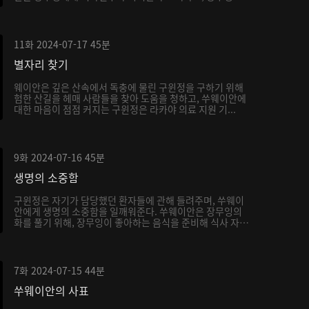
11화
2024-07-17
45분
별자리 찾기
웨이안은 깊은 산속에서 독충에 물린 구윈정을 구하기 위해
험한 산길을 헤매 사람들을 찾아 도움을 청하고, 쑤웨이안에
대한 마음이 점점 커지는 구윈정은 라카야 의료 지원 기...
9화
2024-07-16
45분
생명의 소중함
구윈정은 자기가 담당했던 환자들에 관해 들려주며, 쑤웨이
안에게 생명의 소중함을 일깨워준다. 쑤웨이안은 장무잉의
화를 풀기 위해, 장무잉이 좋아하는 음식을 준비해 식사 자
리...
7화
2024-07-15
44분
쑤웨이안의 사표