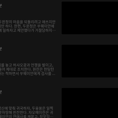
분
 두윈청의 마음을 되돌리려고 애쓰지만
만 하다. 한편, 두윈청은 쑤웨이안에
께 일하자고 제안했다가 거절당하지
분
를 놓고 허샤오광과 언쟁을 벌이고,
들어 제대로 조치한다. 원란은 헌팅턴
는 척하면서 쑤웨이안에게 검사를 ...
분
신에 맞춰 귀국하자, 두융쑹은 일찍
못마땅해 핀잔한다. 자오메이란은 귀
웨이안의 연애사를 캐묻고, 장무잉은