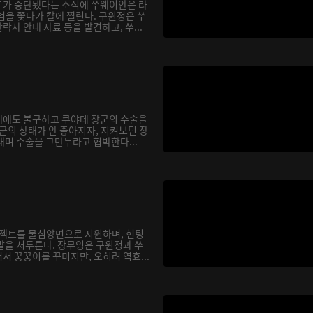
트가 중단됐다는 소식에 쑤웨이안은 라
범을 쫓다가 칼에 찔린다. 구윈정은 쑤
사 안내 자료 등을 발견하고, 쑤...
대에도 불구하고 쿠야테 장군의 수술을
군의 상태가 안 좋아지자, 지켜보던 장
대며 수술을 그만두라고 협박한다...
로젝트를 물심양면으로 지원하며, 헌팅
발을 서두른다. 장무잉은 구윈정과 쑤
서 꿍꿍이를 꾸미지만, 오히려 역효...