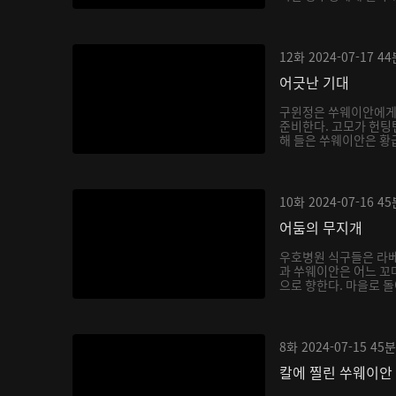
...
12화
2024-07-17
44
어긋난 기대
구윈정은 쑤웨이안에게
준비한다. 고모가 헌팅
해 들은 쑤웨이안은 황급
10화
2024-07-16
45
어둠의 무지개
우호병원 식구들은 라베
과 쑤웨이안은 어느 꼬
으로 향한다. 마을로 돌
8화
2024-07-15
45분
칼에 찔린 쑤웨이안