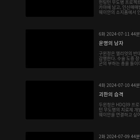
헌팅턴 무도병 프로젝
카야에 남고, 인신매매
웨이안의 소지품에서 안락
6화
2024-07-11
44분
운명의 남자
구윈정은 엘리엇의 반
감행한다. 수술 도중 장
군의 부하는 총을 들이
4화
2024-07-10
44분
괴한의 습격
두윈청은 HDQ39 프
턴 무도병의 치료제 개
웨이안을 연결하고 싶어
2화
2024-07-09
44분