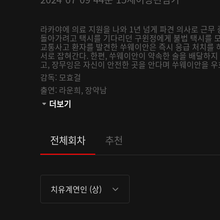
라카야에 의료 지원을 나와 1년 넘게 파견 의사로 근무
돌아가려고 택시를 기다리던 구윈정에게 불법 택시를 모
교통사고 환자를 발견한 쑤웨이안은 즉시 응급 처치를 
서로 잡혀간다. 한편, 쑤웨이안이 약속한 술을 배달하
고, 장무잉은 자신이 안전한 곳을 안다며 쑤웨이안을 우
감독:
모효걸
출연:
라운희,
장약남
관람등급:
더보기
전체회차
추천
치유계연인 (상)