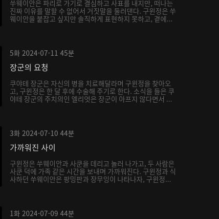
쑤웨이안은 파리로 가기로 결심하고 사표를 내지만, 떠나는
진짜 이유를 말할 수 없어서 거짓말을 둘러댄다. 구윈정은 쑤
웨이안을 붙잡고 싶지만 솔직하게 표현하지 못하고, 곁에...
5화
2024-07-11
45분
장군의 요청
쿠야테 장군은 자신의 병을 치료해달라며 구윈정을 찾아오
고, 구윈정은 한 달 후에 수술해 주기로 한다. 소식을 들은 쿠
야테 장군의 주치의인 엘리엇은 장군이 아프지 않다면서 ...
3화
2024-07-10
44분
가까워진 사이
구윈정은 쑤웨이안과 사쿤을 데리고 놀러 나가고, 두 사람은
사쿤 덕에 가족 같은 시간을 보내며 가까워진다. 구윈정과 식
사하던 쑤웨이안은 팡밍판과 장무잉이 나타나자, 구윈정...
1화
2024-07-09
44분