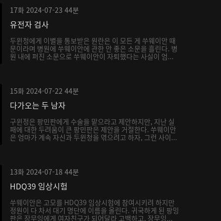
17화
2024-07-23
44분
유전자 검사
두윈청에게 이별을 통보받은 원란은 이 모든 게 쑤웨이안 때
문이라며 병원에 쑤웨이안에 관한 안 좋은 소문을 흘린다. 병
원 내에 퍼진 소문으로 쑤웨이안이 자퇴했다는 사실이 엄...
15화
2024-07-22
44분
다가오는 두 남자
구윈정은 팡민판에게 수술을 맡으라고 제안하지만, 지난 실
패에 대한 두려움이 큰 팡민판은 제안을 거절한다. 쑤웨이안
은 엄마가 계속 자신과 두윈청을 엮으려고 하자, 그런 사이...
13화
2024-07-18
44분
HDQ39 임상시험
쑤웨이안은 고모를 HDQ39 임상시험에 참여시키려 하지만
정원이 다 차서 대기 명단에 이름을 올린다. 귀국하게 된 팡밍
판은 장무잉에게 여자친구가 되어달라 고백하고, 장무잉...