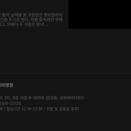
 통역 실력을 본 구윈정은 못마땅하지
기간을 주기로 한다. 약을 훔치려던 쑤웨
, 어쩌다 두 사람은 원내 ...
처리방침
01, B동 16층 B-1609호 (문정동, 송파테라타워2)
울송파-3233호
:00 / 점심시간 12:30~13:30 / 주말 및 공휴일 휴무)