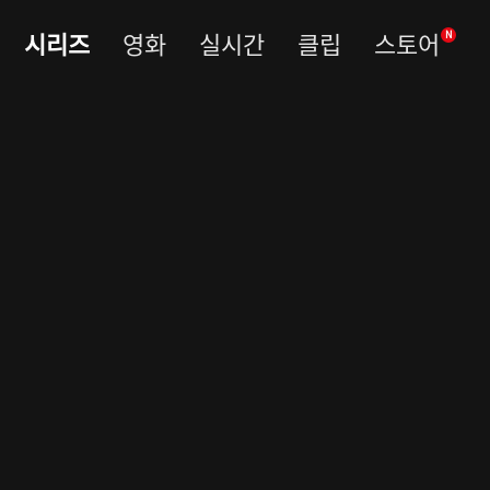
시리즈
영화
실시간
클립
스토어
N