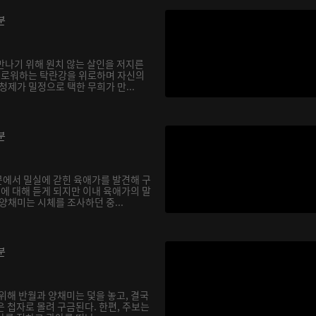
분
만나기 위해 원치 않는 살인을 저지른
 괴로워하는 탁란강을 위로하며 자신의
청제가 밀정으로 택한 무희가 만...
분
에서 밀실에 갇힌 육애가를 발견해 구
건에 대해 듣게 되지만 이내 육애가의 말
양채미는 시체를 조사하던 중...
분
위해 반월과 양채미는 덫을 놓고, 결국
 첩자로 몰려 구금된다. 한편, 주보는