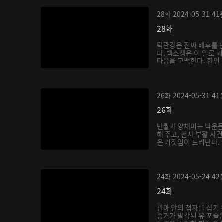
28화
2024-05-31
41
28화
탁란강은 진짜 배후를 
다. 백소생은 이 일로
마음을 고백한다. 한편 
26화
2024-05-31
41
26화
반월과 양채미는 낙운문
해 주고, 천사 부활 사
은 거짓임이 드러난다. 
24화
2024-05-24
42
24화
관아 안의 첩자를 잡기 
증거가 발각된 유 포졸은