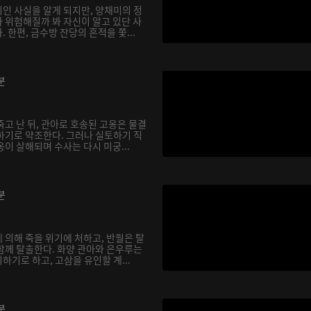
인 사실을 알게 되지만, 양채미의 정
 위험해질까 봐 자신이 알고 있단 사
 한편, 금수방 잔당의 흔적을 쫓...
분
고 난 뒤, 관아로 호송된 고옹은 물결
하기로 약조한다. 그러나 실토하기 직
이 살해되며 수사는 다시 미궁...
분
 의해 죽을 위기에 처하고, 반월은 탈
함께 탈출한다. 화양 관아와 은우루는
기로 하고, 고삼을 유인할 계...
분