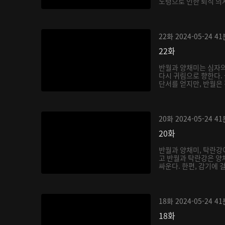
노령으로 인한 퇴직 의사
22화
2024-05-24
41
22화
반월과 양채미는 심자의
다시 귀림으로 향한다.
단서를 얻지만, 반월은 
20화
2024-05-24
41
20화
반월과 양채미, 탁란강
고 반월과 탁란강은 양
싸운다. 한편, 감기에 
18화
2024-05-24
41
18화