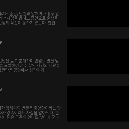
려는 순간, 반월과 양채미가 황후 앞
의 첩자임을 밝히고 증인으로 운상을
월의 작전이 통하지 않는다. 한편...
분
전말을 듣고 분개하며 반월의 말을 믿
전을 도발하여 군주 살인 사건의 재판을
상관란은 공당에서 상관지가 ...
분
회한 양채미와 반월은 호양향이라는 향
자가 강족이라는 사실을 알아낸다. 한
 사마훤은 군주의 언니를 찾아가 군