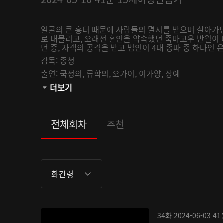
얼굴의 큰 흉터 때문에 사람들의 멸시를 받으며 살아가
로 내몰리고, 오래전 혼인을 약속했던 죽마고우 반월이 
던 중, 자객의 공격을 받고 범인이 4대 종파 중 하나인 
감독:
종청
출연:
국정의,
류학의,
오가이,
이가양,
장예
관람등급:
더보기
전체회차
추천
화간령
34화
2024-06-03
41