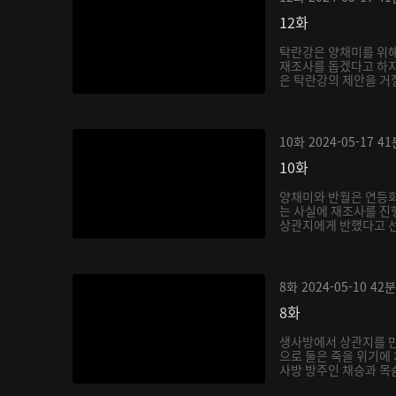
12화
탁란강은 양채미를 위해
재조사를 돕겠다고 하지
은 탁란강의 제안을 거절한
10화
2024-05-17
41
10화
양채미와 반월은 연등회
는 사실에 재조사를 진
상관지에게 반했다고 
8화
2024-05-10
42분
8화
생사방에서 상관지를 만
으로 둘은 죽을 위기에 
사방 방주인 채승과 목