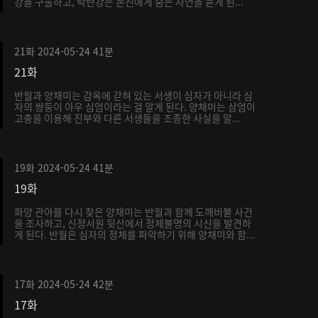
강을 구출하고, 탁란강은 손진에게 숨은 사연을 듣게 된...
21화
2024-05-24
41분
21화
반월과 양채미는 감옥에 갇혀 있는 서생이 심자가 아니라 심
자의 쌍둥이 아우 심엄이라는 걸 알게 된다. 양채미는 삼엄이
고충을 이용해 진부와 다른 서생들을 조종한 사실을 알...
19화
2024-05-24
41분
19화
화양 관아를 다시 찾은 양채미는 반월과 함께 도깨비불 사건
을 조사하고, 신정서원 뒷산에서 정체불명의 시신을 발견하
게 된다. 반월은 심자의 정체를 파악하기 위해 양채미와 함...
17화
2024-05-24
42분
17화