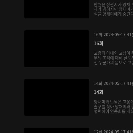
반월은 상관지가 양채미
체가 밝혀지면 양채미가
실을 양채미에게 숨긴다.
16화
2024-05-17
41
16화
고옹의 아내와 고삼이 죽
무늬 조직에 대해 실토
전 누군가의 음모로 고옹
14화
2024-05-17
41
14화
양채미와 반월은 고옹에
출구를 찾아 양채미와 
협력하여 연등회를 개최하
12화
2024-05-17
41