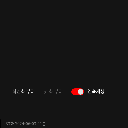
최신화 부터
첫 화 부터
연속재생
33화
2024-06-03
41분