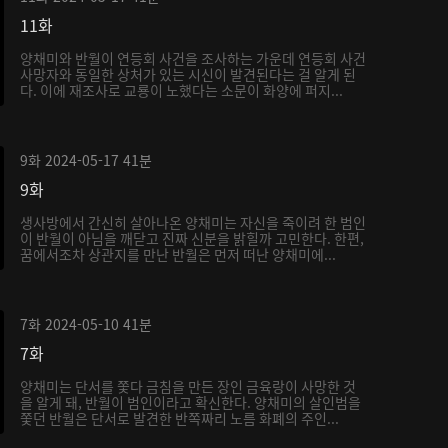
11화
양채미와 반월이 연등회 사건을 조사하는 가운데 연등회 사건
사망자와 동일한 상처가 있는 시신이 발견된다는 걸 알게 된
다. 이에 재조사로 교룡이 노했다는 소문이 화양에 퍼지...
9화
2024-05-17
41분
9화
생사방에서 간신히 살아나온 양채미는 자신을 죽이려 한 범인
이 반월이 아님을 깨닫고 진짜 신분을 밝힐까 고민한다. 한편,
꿈에서조차 상관지를 만난 반월은 먼저 떠난 양채미에...
7화
2024-05-10
41분
7화
양채미는 단서를 쫓다 금침을 만든 장인 금육랑이 사망한 것
을 알게 돼, 반월이 범인이라고 확신한다. 양채미의 살인범을
쫓던 반월은 단서로 발견한 반쪽짜리 노름 화폐의 주인...