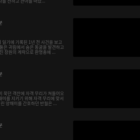
를 전하고 관아를 떠났...
분
 일기에 기록된 1년 전 사건을 보고
 둘은 귀림에서 숨은 동굴을 발견하고
진 장원의 계략으로 환명충에 ...
분
이 묵던 객잔에 자객 무리가 쳐들어오
채미를 지키기 위해 자객 무리에 맞서
걸린 양채미를 간호하던 반월은 ...
분