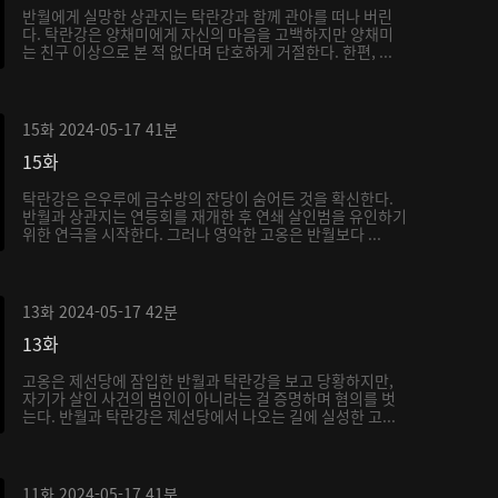
반월에게 실망한 상관지는 탁란강과 함께 관아를 떠나 버린
다. 탁란강은 양채미에게 자신의 마음을 고백하지만 양채미
는 친구 이상으로 본 적 없다며 단호하게 거절한다. 한편, ...
15화
2024-05-17
41분
15화
탁란강은 은우루에 금수방의 잔당이 숨어든 것을 확신한다.
반월과 상관지는 연등회를 재개한 후 연쇄 살인범을 유인하기
위한 연극을 시작한다. 그러나 영악한 고옹은 반월보다 ...
13화
2024-05-17
42분
13화
고옹은 제선당에 잠입한 반월과 탁란강을 보고 당황하지만,
자기가 살인 사건의 범인이 아니라는 걸 증명하며 혐의를 벗
는다. 반월과 탁란강은 제선당에서 나오는 길에 실성한 고...
11화
2024-05-17
41분