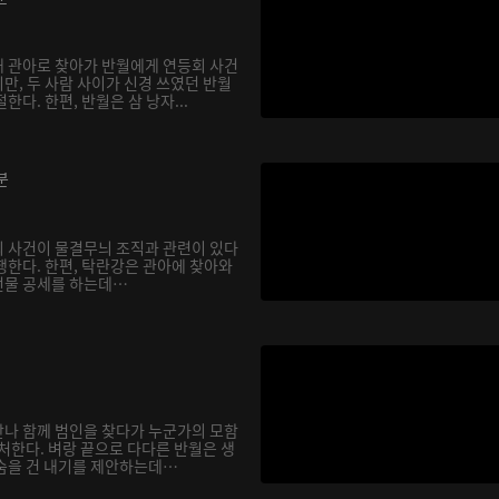
 관아로 찾아가 반월에게 연등회 사건
만, 두 사람 사이가 신경 쓰였던 반월
다. 한편, 반월은 삼 낭자...
분
 사건이 물결무늬 조직과 관련이 있다
행한다. 한편, 탁란강은 관아에 찾아와
선물 공세를 하는데…
나 함께 범인을 찾다가 누군가의 모함
처한다. 벼랑 끝으로 다다른 반월은 생
숨을 건 내기를 제안하는데…