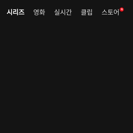
시리즈
영화
실시간
클립
스토어
N