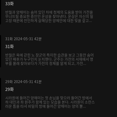
33화
반월과 양채미는 숨어 있던 차에 청제의 도움을 받아 가전을
무너뜨릴 중요한 증인인 운상을 찾아낸다. 운상은 자신의 밀
고장 때문에 잔인하게 살해당한 양제안에 대한 빚을 갚고...
31화
2024-05-31
42분
31화
반월은 옥에 갇힌 노 장군의 특이한 습관을 보고 그동안 숨어
있던 배후가 누구인지 눈치챈다. 군주는 가전의 서재에서 명
부를 몰래 찾아보다가 가전의 정체를 알게 되고, 가전...
29화
2024-05-31
41분
29화
시라원에 들어간 양채미는 첫 손님을 맞으러 들어간 방에서
하 대인과 좌 원주가 함께 있는 모습을 본다. 시라원이 소란스
러운 틈을 타서 비밀의 방에 들어간 양채미는 양의 뿔...