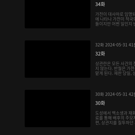
34화
가전이 대사마로 임명되
에 나타나 가전이 적국
들이지만 어쩐 일인지 반
32화
2024-05-31
41
32화
상관란은 모든 사건의 
지 않는다. 반월은 가
맡게 된다. 재판 당일, 
30화
2024-05-31
42
30화
도성에서 백소생과 재
료를 통해 배후의 주모
편, 상관지를 질투하던
주...