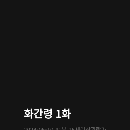
화간령 1화
2024-05-10
41분
15세이상관람가