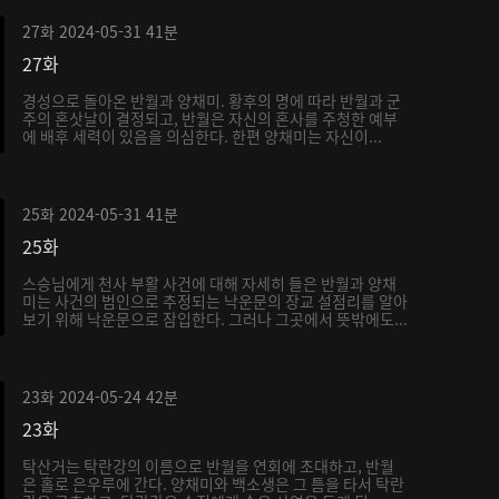
27화
2024-05-31
41분
27화
경성으로 돌아온 반월과 양채미. 황후의 명에 따라 반월과 군
주의 혼삿날이 결정되고, 반월은 자신의 혼사를 주청한 예부
에 배후 세력이 있음을 의심한다. 한편 양채미는 자신이...
25화
2024-05-31
41분
25화
스승님에게 천사 부활 사건에 대해 자세히 들은 반월과 양채
미는 사건의 범인으로 추정되는 낙운문의 장교 설점리를 알아
보기 위해 낙운문으로 잠입한다. 그러나 그곳에서 뜻밖에도...
23화
2024-05-24
42분
23화
탁산거는 탁란강의 이름으로 반월을 연회에 초대하고, 반월
은 홀로 은우루에 간다. 양채미와 백소생은 그 틈을 타서 탁란