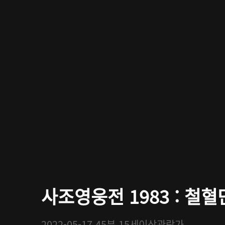
사조영웅전 1983 : 철혈단
2022-05-17
45분
15세이상관람가