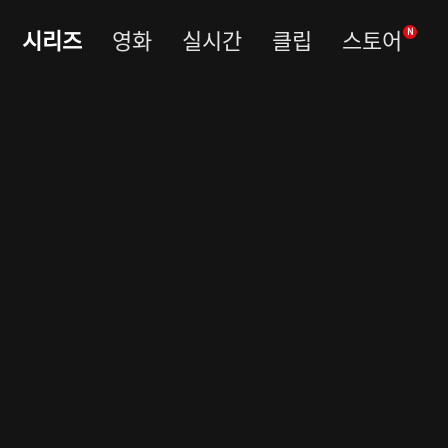
시리즈
영화
실시간
클립
스토어
N