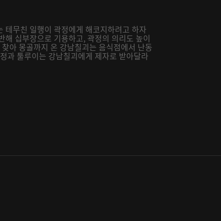
는 테무친 일행이 곽정에게 해코지하려고 하자
 반해 십부장으로 기용하고, 곽정의 의리도 높이
을 찾아 몽골까지 온 강남칠괴는 음식점에서 난동
 곽정과 툴루이는 강남칠괴에게 제자로 받아달라