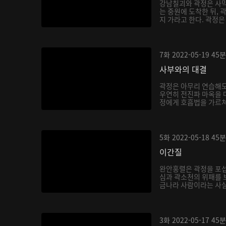
강남칠괴와 곽정은 사막
는 중원에 도착한 뒤, 
지 가라고 한다. 곽정은
7화
2022-05-19
45분
사부와의 대결
곽정은 아무리 연습해도
우연히 전진파 마옥을 
정에게 호흡법을 가르쳐주
5화
2022-05-18
45분
이간질
완안홍렬은 곽정을 포섭
심과 곽소천의 위패를 
금나라 사람이라는 사실을
3화
2022-05-17
45분