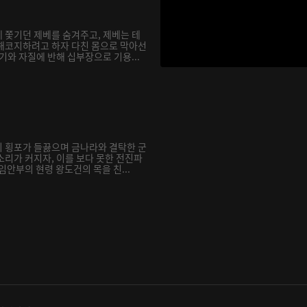
 쫓기던 제베를 숨겨주고, 제베는 테
해코지하려고 하자 다친 몸으로 막아선
기와 자질에 반해 십부장으로 기용...
 횡포가 들끓으며 금나라와 결탁한 군
소리가 커지자, 이를 보다 못한 전진파
임안부의 현령 왕도건의 목을 친...