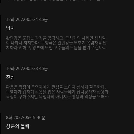
12화
2022-05-24
45분
납치
완안강은 붙잡는 곽정을 공격하고, 구처기의 사제인 왕처일
이 나타나 저지한다. 구양극은 완안강을 부추겨 목염자를 납
치하라고 하고, 왕부에 모인 고수들의 도움을 받기로 한다....
10화
2022-05-23
45분
진심
황용은 곽정이 목염자에게 관심을 보이자 심하게 질투한다.
목염자가 갑자기 흰옷을 입은 사람들에게 납치당하자 황용과
곽정이 구해주지만 목염자의 아버지는 황용과 곽정을 오해
하...
8화
2022-05-19
46분
상쿤의 몰락