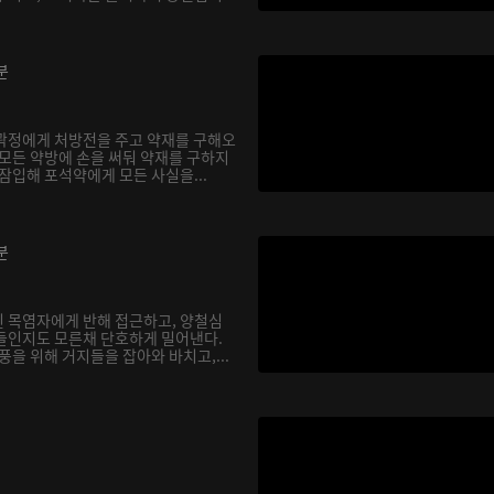
분
곽정에게 처방전을 주고 약재를 구해오
 모든 약방에 손을 써둬 약재를 구하지
잠입해 포석약에게 모든 사실을...
분
 목염자에게 반해 접근하고, 양철심
들인지도 모른채 단호하게 밀어낸다.
풍을 위해 거지들을 잡아와 바치고,...