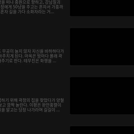
을 떠나 중원으로 향하고, 강남칠괴
곽정에게 50냥을 주고는 혼자서 가흥까
 혼자 길을 가다 소화자라는 거...
 무공이 늘지 않자 자신을 비하하다가
마주치게 된다. 마옥은 밤마다 몰래 곽
기로 한다. 테무친은 화쟁을 ...
하기 위해 곽정의 집을 찾았다가 양철
보고 깜짝 놀란다. 이평은 완안홍렬이
 알고는 당장 나가라며 길길이 ...