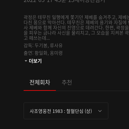
곽정은 테무친 일행에게 쫓기던 제베를 숨겨주고, 제베
다친 몸으로 막아선다. 테무친은 제베의 용기와 자질에
사 제베와 함께 자신의 진영으로 데려간다. 한편, 곽정
을 피우는 금나라 사신을 물리치고, 그 모습을 지켜본
고 떼쓰는데...
감독:
두기봉,
류사유
출연:
황일화,
옹미령
관람등급:
더보기
전체회차
추천
사조영웅전 1983 : 철혈단심 (상)