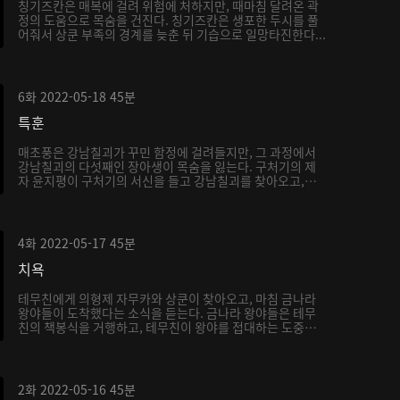
칭기즈칸은 매복에 걸려 위험에 처하지만, 때마침 달려온 곽
정의 도움으로 목숨을 건진다. 칭기즈칸은 생포한 두시를 풀
어줘서 상쿤 부족의 경계를 늦춘 뒤 기습으로 일망타진한다...
6화
2022-05-18
45분
특훈
매초풍은 강남칠괴가 꾸민 함정에 걸려들지만, 그 과정에서
강남칠괴의 다섯째인 장아생이 목숨을 잃는다. 구처기의 제
자 윤지평이 구처기의 서신을 들고 강남칠괴를 찾아오고,
서...
4화
2022-05-17
45분
치욕
테무친에게 의형제 자무카와 상쿤이 찾아오고, 마침 금나라
왕야들이 도착했다는 소식을 듣는다. 금나라 왕야들은 테무
친의 책봉식을 거행하고, 테무친이 왕야를 접대하는 도중
내...
2화
2022-05-16
45분