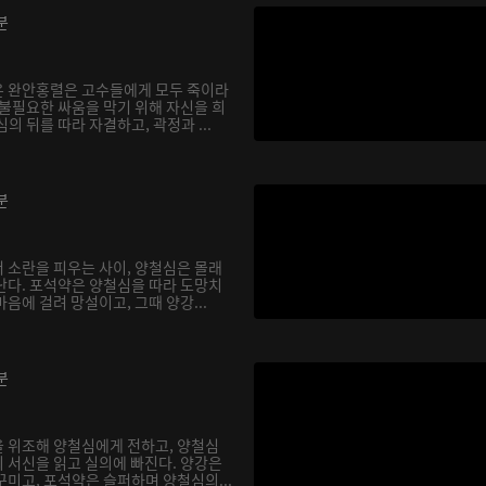
분
온 완안홍렬은 고수들에게 모두 죽이라
 불필요한 싸움을 막기 위해 자신을 희
의 뒤를 따라 자결하고, 곽정과 ...
분
 소란을 피우는 사이, 양철심은 몰래
난다. 포석약은 양철심을 따라 도망치
음에 걸려 망설이고, 그때 양강...
분
 위조해 양철심에게 전하고, 양철심
 서신을 읽고 실의에 빠진다. 양강은
꾸미고, 포석약은 슬퍼하며 양철심의...