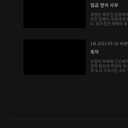
일곱 명의 사부
곽정은 테무친 일행에게
무친 일행이 곽정에게 
다. 테무친은 제베의 용
1화
2022-05-16
45분
흑막
조정이 부패해 간신배의
관의 횡포에 백성의 곡
의 도사 구처기는 수도 