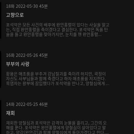
18화
2022-05-30
45분
고향으로
포석약은 모든 사건의 배후에 완안홍렬이 있다는 사실을 알고
는, 직접 완안홍렬을 죽이겠다고 결심한다. 포석약은 독을 탄
술을 들고 완안홍렬을 찾아가지만, 눈치를 챈 완안홍렬...
16화
2022-05-26
45분
부부의 사랑
황용은 매초풍을 부추겨 강남칠괴를 죽이려 하지만, 곽정이
자신도 사부님들과 함께 죽겠다고 하자 매초풍을 저지한다.
목염자는 왕부에 잠입했다가 포석약을 만나고, 양철심에게 ...
14화
2022-05-25
46분
재회
재회한 양철심과 포석약은 감격의 눈물을 흘리고, 그간의 오
해를 푼다. 포석약은 완안홍렬에게 양철심이 살아있다고 말
하고, 양강(완안강)과 함께 양철심에게 돌아가겠다고 한다....