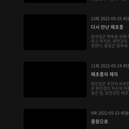
13화
2022-05-25
45
다시 만난 매초풍
왕처일은 해독을 위해 
라고 하지만, 완안강이
못한다. 황용은 왕부에 
11화
2022-05-24
45
매초풍의 제자
완안강은 우연히 마주친
은 완안강이 자신의 아
늦은 밤, 완안강은 매초
9화
2022-05-23
45분
중원으로