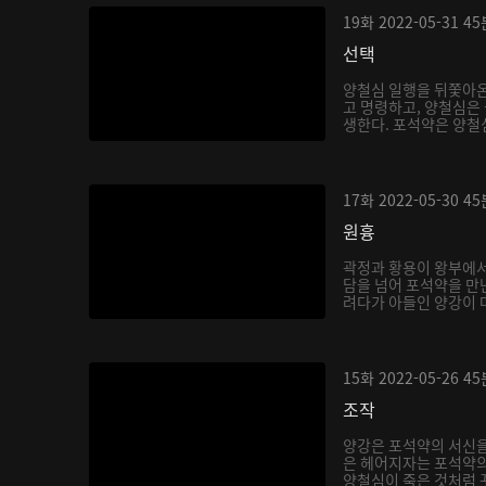
19화
2022-05-31
45
선택
양철심 일행을 뒤쫓아
고 명령하고, 양철심은
생한다. 포석약은 양철심
17화
2022-05-30
45
원흉
곽정과 황용이 왕부에서
담을 넘어 포석약을 만
려다가 아들인 양강이 마
15화
2022-05-26
45
조작
양강은 포석약의 서신을
은 헤어지자는 포석약의
양철심이 죽은 것처럼 