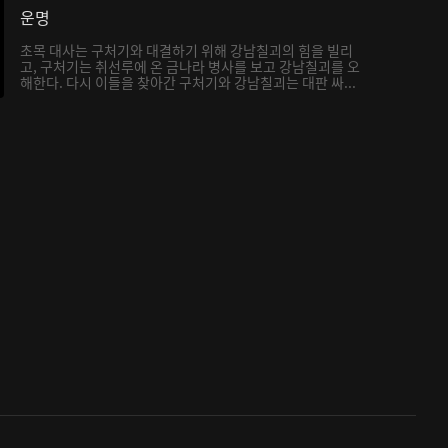
운명
초목 대사는 구처기와 대결하기 위해 강남칠괴의 힘을 빌리
고, 구처기는 취선루에 온 금나라 병사를 보고 강남칠괴를 오
해한다. 다시 이들을 찾아간 구처기와 강남칠괴는 대판 싸...