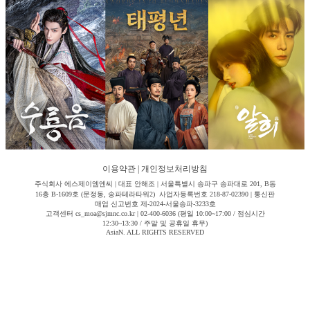
이용약관
|
개인정보처리방침
주식회사 에스제이엠엔씨 | 대표 안해조 | 서울특별시 송파구 송파대로 201, B동
16층 B-1609호 (문정동, 송파테라타워2) 사업자등록번호 218-87-02390 | 통신판
매업 신고번호 제-2024-서울송파-3233호
고객센터 cs_moa@sjmnc.co.kr | 02-400-6036 (평일 10:00~17:00 / 점심시간
12:30~13:30 / 주말 및 공휴일 휴무)
AsiaN. ALL RIGHTS RESERVED