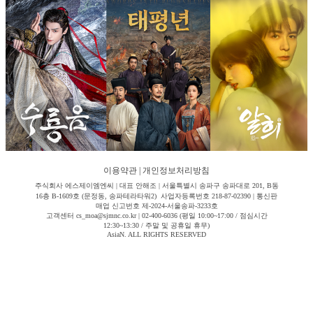
이용약관
|
개인정보처리방침
주식회사 에스제이엠엔씨 | 대표 안해조 | 서울특별시 송파구 송파대로 201, B동
16층 B-1609호 (문정동, 송파테라타워2) 사업자등록번호 218-87-02390 | 통신판
매업 신고번호 제-2024-서울송파-3233호
고객센터 cs_moa@sjmnc.co.kr | 02-400-6036 (평일 10:00~17:00 / 점심시간
12:30~13:30 / 주말 및 공휴일 휴무)
AsiaN. ALL RIGHTS RESERVED