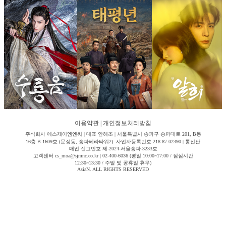
이용약관
|
개인정보처리방침
주식회사 에스제이엠엔씨 | 대표 안해조 | 서울특별시 송파구 송파대로 201, B동
16층 B-1609호 (문정동, 송파테라타워2) 사업자등록번호 218-87-02390 | 통신판
매업 신고번호 제-2024-서울송파-3233호
고객센터 cs_moa@sjmnc.co.kr | 02-400-6036 (평일 10:00~17:00 / 점심시간
12:30~13:30 / 주말 및 공휴일 휴무)
AsiaN. ALL RIGHTS RESERVED