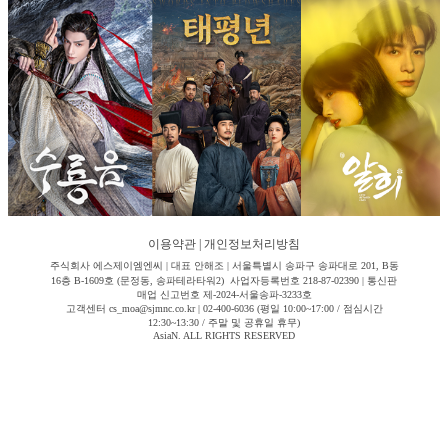
이용약관
|
개인정보처리방침
주식회사 에스제이엠엔씨 | 대표 안해조 | 서울특별시 송파구 송파대로 201, B동
16층 B-1609호 (문정동, 송파테라타워2) 사업자등록번호 218-87-02390 | 통신판
매업 신고번호 제-2024-서울송파-3233호
고객센터 cs_moa@sjmnc.co.kr | 02-400-6036 (평일 10:00~17:00 / 점심시간
12:30~13:30 / 주말 및 공휴일 휴무)
AsiaN. ALL RIGHTS RESERVED