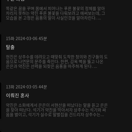
똑같은 꿈을 꾸며 몸에서 피어나는 푸른 불꽃의 정체를 알아
차리지 못하는 약진 푸른 불꽃을 다뤄보려고 애써보는데, 그
모습을 본 고청은 음풍의 말이 사실인것을 알아차린다. ...
15화
2024-03-06
45분
탈출
현진은 상추수를 데려오고 때맞춰 도착한 청의와 친구들의 도
움으로 나연문의 문주를 죽인다. 한편, 감옥 벽을 뚫고 나온
은은과 약진은 선력을 되찾은 음풍을 마주하게 된다. ...
13화
2024-03-05
44분
이뤄진 혼사
약진은 소화에게서 은은이 서현산을 떠났다는 말을 듣고 은은
을 찾아 떠난다. 석기가 약진을 막아서자 상추수는 석기와 싸
움을 벌이고, 석기가 실수로 말벌집을 건드리자 상추수는...