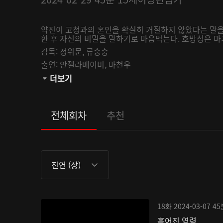
약진이 고청과의 혼인을 확실히 거절하지 않았다는 말을
한 후 자신의 비밀을 말하기로 마음먹는다. 호방성은 마
감독:
정위문,
류숭숭
출연:
안젤라베이비,
마천우
관람등급:
더보기
전체회차
추천
진연 (상)
18화
2024-03-07
45
흩어진 영력