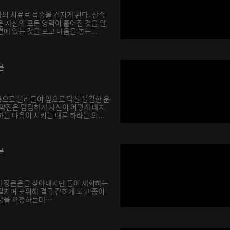
의 치료로 목숨을 건지게 된다. 산속
은 자신의 모든 영력이 흩어진 것을 알
에 있는 것을 보고 마음을 놓는...
분
으로 불러들여 앞으로 닥칠 불길한 운
기약진은 담담하게 자신이 어떻게 대처
는 마음이 시키는 대로 하라는 의...
분
에 장은은을 찾아내지만 둘이 재회하는
펼치며 포위해 결국 갇히게 되고 종이
도움을 요청하는데…