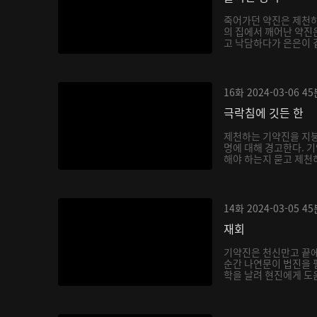
죽어가던 약진은 제천하
의 집에서 깨어난 약진
고 낙담하다가 은은이 곁
16화
2024-03-06
45
극락침에 깃든 한
제천하는 기약진을 지붕
명에 대해 경고한다. 
해야 하는지 묻고 제천하
14화
2024-03-05
45
재회
기약진은 천신만고 끝
순간 나연문이 법진을 
학을 날려 현진에게 