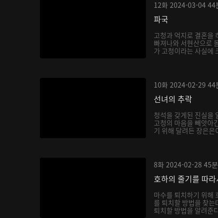
12화
2024-03-04
44
파국
고청과 억지로 결혼을 
빠져나와 서현산으로 
가 고청이라는 사실에 
호...
10화
2024-02-29
44
선녀의 추락
청석을 갖게된 진실을 
고청의 마음을 빼앗아간
기 위해 달려든 장은은이
8화
2024-02-28
45분
호하의 줄기를 따라
마수를 퇴치하기 위해 
를 퇴치할 방법을 찾는
퇴치할 방법을 알려준다.