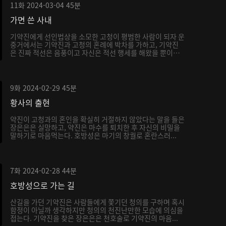
11화
2024-03-04
45분
가면 쓴 사내
기약진에게 선인법상을 소모한 고청이 평범한 사람이 되자 운
중거에서는 기약진과 고청의 혼례에 박차를 가하고, 기약진
은 진짜 적선은 음풍이고 자신은 적선 행세를 해왔을 뿐이
라...
9화
2024-02-29
45분
황사의 출현
약진이 고청과의 혼인을 확실히 거절하지 않았다는 말을 들은
장은은은 실망하고, 약진은 마수를 퇴치한 후 자신의 비밀을
말하기로 마음먹는다. 호방성은 마기의 창궐로 혼란스러...
7화
2024-02-28
44분
호방성으로 가는 길
산길을 가던 기약진은 사람들에게 쫓기던 청의를 구하며 혹시
함정이 아닐까 생각하지만 청의의 천진난만한 모습에 의심을
접는다. 기약진을 찾은 장은은은 천호술로 기약진의 마음...