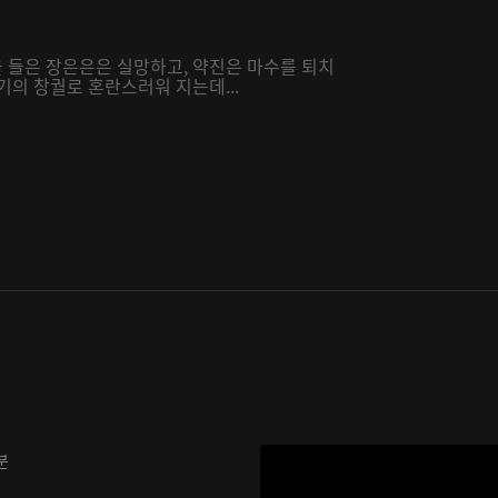
 들은 장은은은 실망하고, 약진은 마수를 퇴치
기의 창궐로 혼란스러워 지는데...
분