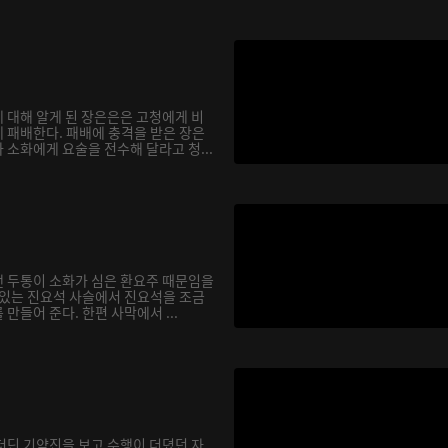
 대해 알게 된 장은은은 고청에게 비
 패배한다. 패배에 충격을 받은 장은
소화에게 요술을 전수해 달라고 청...
 두통이 소화가 심은 환요주 때문임을
 있는 진요석 사슬에서 진요석을 조금
만들어 준다. 한편 사막에서 ...
더딘 기약진을 보고 수행이 더뎠던 자