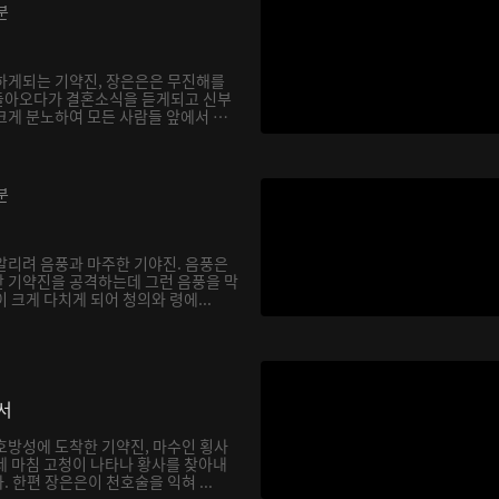
분
하게되는 기약진, 장은은은 무진해를
돌아오다가 결혼소식을 듣게되고 신부
크게 분노하여 모든 사람들 앞에서 천
분
알리려 음풍과 마주한 기야진. 음풍은
 기약진을 공격하는데 그런 음풍을 막
 크게 다치게 되어 청의와 령에...
서
호방성에 도착한 기약진, 마수인 횡사
데 마침 고청이 나타나 황사를 찾아내
 한편 장은은이 천호술을 익혀 ...