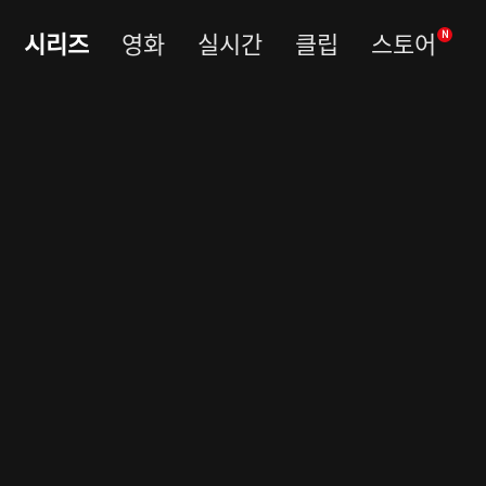
시리즈
영화
실시간
클립
스토어
N