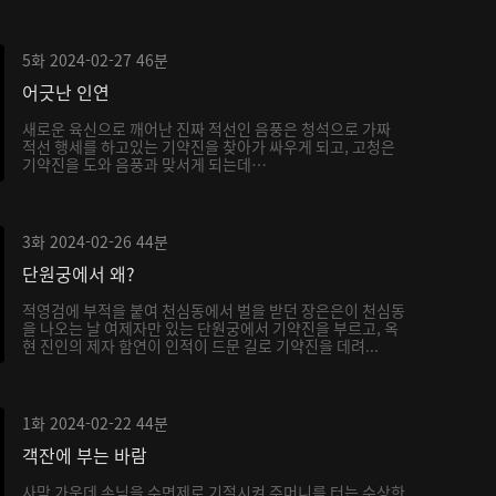
5화
2024-02-27
46분
어긋난 인연
새로운 육신으로 깨어난 진짜 적선인 음풍은 청석으로 가짜
적선 행세를 하고있는 기약진을 찾아가 싸우게 되고, 고청은
기약진을 도와 음풍과 맞서게 되는데…
3화
2024-02-26
44분
단원궁에서 왜?
적영검에 부적을 붙여 천심동에서 벌을 받던 장은은이 천심동
을 나오는 날 여제자만 있는 단원궁에서 기약진을 부르고, 옥
현 진인의 제자 함연이 인적이 드문 길로 기약진을 데려...
1화
2024-02-22
44분
객잔에 부는 바람
사막 가운데 손님을 수면제로 기절시켜 주머니를 터는 수상한