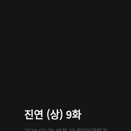
진연 (상) 9화
2024-02-29
45분
15세이상관람가