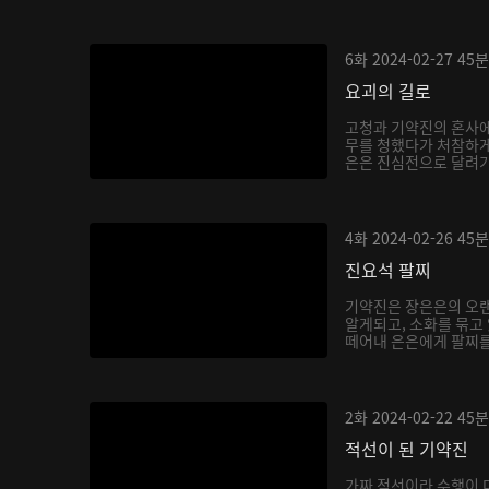
6화
2024-02-27
45분
요괴의 길로
고청과 기약진의 혼사에
무를 청했다가 처참하게
은은 진심전으로 달려가 
4화
2024-02-26
45분
진요석 팔찌
기약진은 장은은의 오랜
알게되고, 소화를 묶고
떼어내 은은에게 팔찌를 
2화
2024-02-22
45분
적선이 된 기약진
가짜 적선이라 수행이 