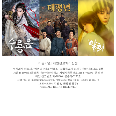
이용약관
|
개인정보처리방침
주식회사 에스제이엠엔씨 | 대표 안해조 | 서울특별시 송파구 송파대로 201, B동
16층 B-1609호 (문정동, 송파테라타워2) 사업자등록번호 218-87-02390 | 통신판
매업 신고번호 제-2024-서울송파-3233호
고객센터 cs_moa@sjmnc.co.kr | 02-400-6036 (평일 10:00~17:00 / 점심시간
12:30~13:30 / 주말 및 공휴일 휴무)
AsiaN. ALL RIGHTS RESERVED