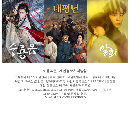
이용약관
|
개인정보처리방침
주식회사 에스제이엠엔씨 | 대표 안해조 | 서울특별시 송파구 송파대로 201, B동
16층 B-1609호 (문정동, 송파테라타워2) 사업자등록번호 218-87-02390 | 통신판
매업 신고번호 제-2024-서울송파-3233호
고객센터 cs_moa@sjmnc.co.kr | 02-400-6036 (평일 10:00~17:00 / 점심시간
12:30~13:30 / 주말 및 공휴일 휴무)
AsiaN. ALL RIGHTS RESERVED